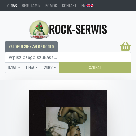
O NAS
REGULAMIN
POMOC
KONTAKT
EN
ROCK-SERWIS
ZALOGUJ SIĘ / ZAŁÓŻ KONTO
DZIAŁ
CENA
24H?
SZUKAJ