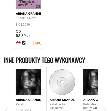
ARIANA GRANDE
Thank U, Next
8.02.2019
CD
58,89 zł
72H
INNE PRODUKTY TEGO WYKONAWCY
ARIANA GRANDE
ARIANA GRANDE
ARIANA GRANDE
Petal
Petal (indie
Petal (translucent
exclusive)
pearly white
31.07.2026