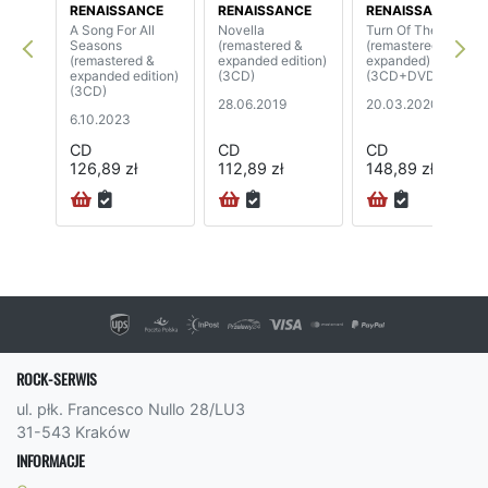
RENAISSANCE
RENAISSANCE
RENAISSANCE
A Song For All
Novella
Turn Of The Cards
Seasons
(remastered &
(remastered &
(remastered &
expanded edition)
expanded)
expanded edition)
(3CD)
(3CD+DVD)
(3CD)
28.06.2019
20.03.2020
6.10.2023
CD
CD
CD
126,89 zł
112,89 zł
148,89 zł
ROCK-SERWIS
ul. płk. Francesco Nullo 28/LU3
31-543 Kraków
INFORMACJE