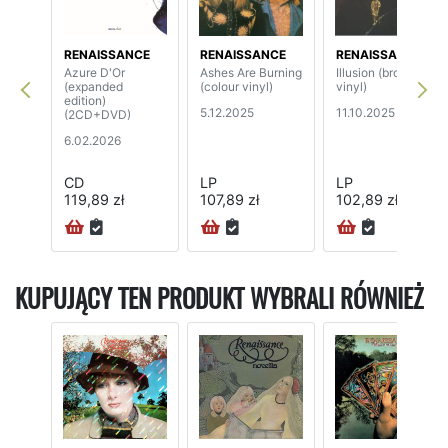
RENAISSANCE
RENAISSANCE
RENAISSANCE
Azure D'Or
Ashes Are Burning
Illusion (brown
(expanded
(colour vinyl)
vinyl)
edition)
5.12.2025
11.10.2025
(2CD+DVD)
6.02.2026
CD
LP
LP
119,89 zł
107,89 zł
102,89 zł
24H
KUPUJĄCY TEN PRODUKT WYBRALI RÓWNIEŻ