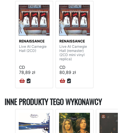
RENAISSANCE
RENAISSANCE
Live At Carnegie
Live At Carnegie
Hall (2CD)
Hall (remaster)
(2CD mini vinyl
replica)
CD
CD
78,89 zł
80,89 zł
INNE PRODUKTY TEGO WYKONAWCY