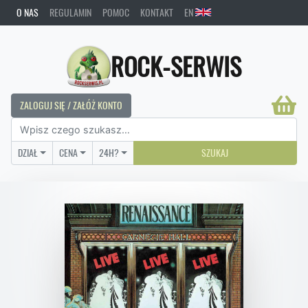
O NAS
REGULAMIN
POMOC
KONTAKT
EN
ROCK-SERWIS
ZALOGUJ SIĘ / ZAŁÓŻ KONTO
DZIAŁ
CENA
24H?
SZUKAJ