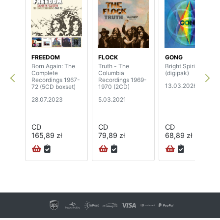
FREEDOM
FLOCK
GONG
Born Again: The
Truth - The
Bright Spirit
Complete
Columbia
(digipak)
Recordings 1967-
Recordings 1969-
13.03.2026
72 (5CD boxset)
1970 (2CD)
28.07.2023
5.03.2021
CD
CD
CD
165,89 zł
79,89 zł
68,89 zł
24H