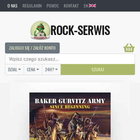
O NAS
REGULAMIN
POMOC
KONTAKT
EN
ROCK-SERWIS
ZALOGUJ SIĘ / ZAŁÓŻ KONTO
DZIAŁ
CENA
24H?
SZUKAJ