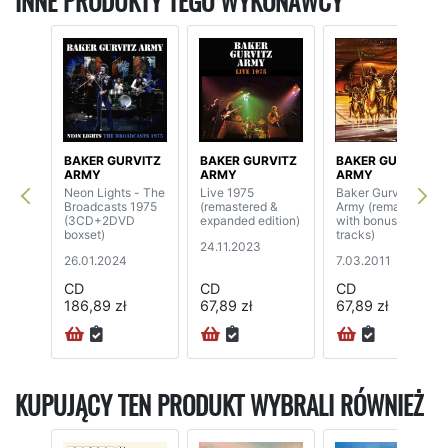
INNE PRODUKTY TEGO WYKONAWCY
BAKER GURVITZ
BAKER GURVITZ
BAKER GURVITZ
ARMY
ARMY
ARMY
Neon Lights - The
Live 1975
Baker Gurvitz
Broadcasts 1975
(remastered &
Army (remaster
(3CD+2DVD
expanded edition)
with bonus
boxset)
tracks)
24.11.2023
26.01.2024
7.03.2011
CD
CD
CD
186,89 zł
67,89 zł
67,89 zł
KUPUJĄCY TEN PRODUKT WYBRALI RÓWNIEŻ