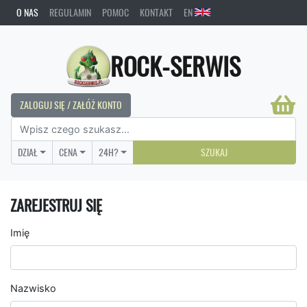
O NAS
REGULAMIN
POMOC
KONTAKT
EN
ROCK-SERWIS
ZALOGUJ SIĘ / ZAŁÓŻ KONTO
DZIAŁ
CENA
24H?
SZUKAJ
ZAREJESTRUJ SIĘ
Imię
Nazwisko