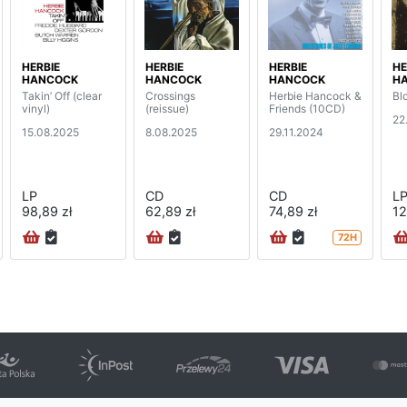
HERBIE
HERBIE
HERBIE
HE
HANCOCK
HANCOCK
HANCOCK
H
Takin’ Off (clear
Crossings
Herbie Hancock &
Bl
vinyl)
(reissue)
Friends (10CD)
22
15.08.2025
8.08.2025
29.11.2024
LP
CD
CD
L
98,89 zł
62,89 zł
74,89 zł
12
72H