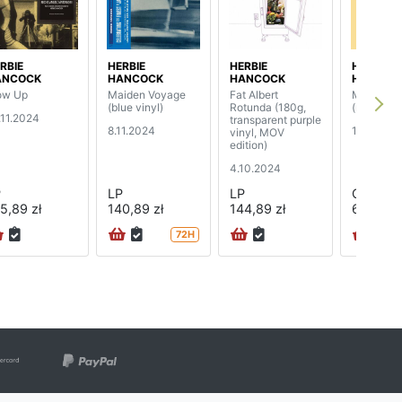
RBIE
HERBIE
HERBIE
HERBIE
ANCOCK
HANCOCK
HANCOCK
HANCOC
ow Up
Maiden Voyage
Fat Albert
Mwandish
(blue vinyl)
Rotunda (180g,
(reissue)
.11.2024
transparent purple
8.11.2024
10.05.20
vinyl, MOV
edition)
4.10.2024
P
LP
LP
CD
5,89 zł
140,89 zł
144,89 zł
62,89 zł
72H