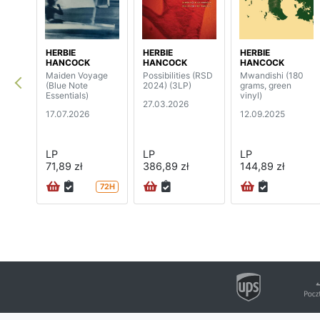
HERBIE
HERBIE
HERBIE
HANCOCK
HANCOCK
HANCOCK
Maiden Voyage
Possibilities (RSD
Mwandishi (180
(Blue Note
2024) (3LP)
grams, green
Essentials)
vinyl)
27.03.2026
17.07.2026
12.09.2025
LP
LP
LP
71,89 zł
386,89 zł
144,89 zł
72H