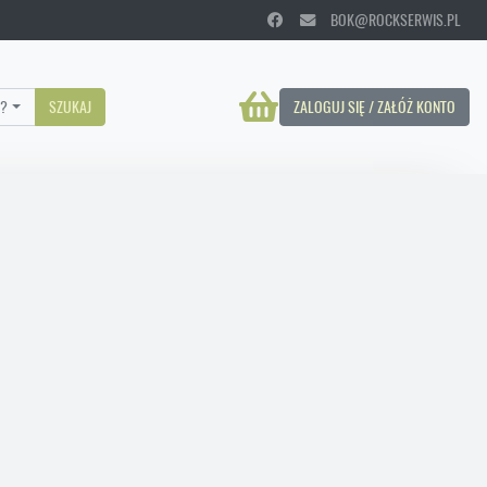
BOK@ROCKSERWIS.PL
?
SZUKAJ
ZALOGUJ SIĘ / ZAŁÓŻ KONTO