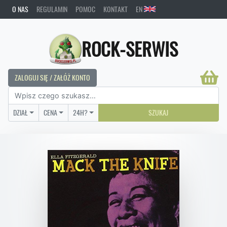
O NAS
REGULAMIN
POMOC
KONTAKT
EN
ROCK-SERWIS
ZALOGUJ SIĘ / ZAŁÓŻ KONTO
DZIAŁ
CENA
24H?
SZUKAJ