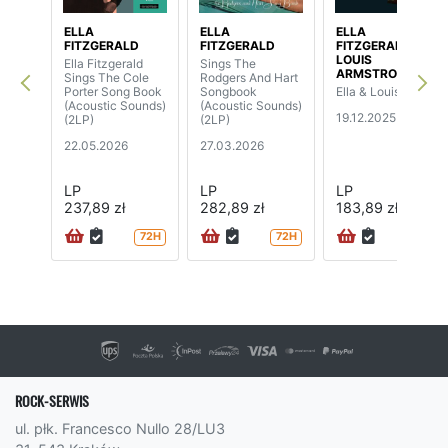
ELLA
ELLA
ELLA
FITZGERALD
FITZGERALD
FITZGERALD /
LOUIS
Ella Fitzgerald
Sings The
ARMSTRONG
Sings The Cole
Rodgers And Hart
Porter Song Book
Songbook
Ella & Louis Again
(Acoustic Sounds)
(Acoustic Sounds)
19.12.2025
(2LP)
(2LP)
22.05.2026
27.03.2026
LP
LP
LP
237,89 zł
282,89 zł
183,89 zł
72H
72H
ROCK-SERWIS
ul. płk. Francesco Nullo 28/LU3