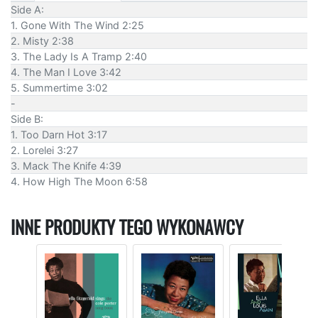
Side A:
1. Gone With The Wind 2:25
2. Misty 2:38
3. The Lady Is A Tramp 2:40
4. The Man I Love 3:42
5. Summertime 3:02
-
Side B:
1. Too Darn Hot 3:17
2. Lorelei 3:27
3. Mack The Knife 4:39
4. How High The Moon 6:58
INNE PRODUKTY TEGO WYKONAWCY