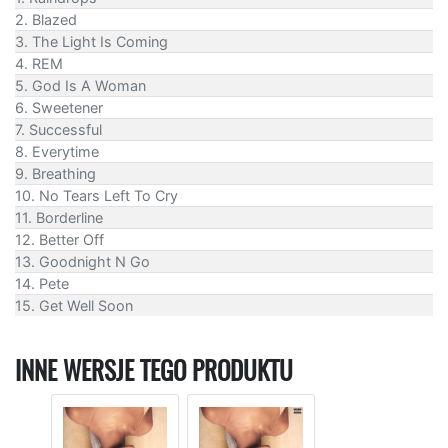
2. Blazed
3. The Light Is Coming
4. REM
5. God Is A Woman
6. Sweetener
7. Successful
8. Everytime
9. Breathing
10. No Tears Left To Cry
11. Borderline
12. Better Off
13. Goodnight N Go
14. Pete
15. Get Well Soon
INNE WERSJE TEGO PRODUKTU