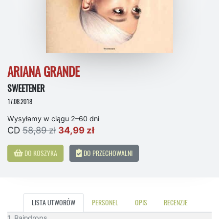
ARIANA GRANDE
SWEETENER
17.08.2018
Wysyłamy w ciągu 2–60 dni
CD
58,89 zł
34,99 zł
DO KOSZYKA
DO PRZECHOWALNI
LISTA UTWORÓW
PERSONEL
OPIS
RECENZJE
1. Raindrops