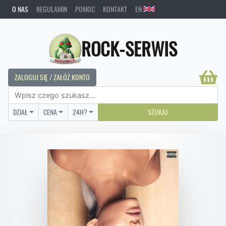
O NAS
REGULAMIN
POMOC
KONTAKT
EN
ROCK-SERWIS
ZALOGUJ SIĘ / ZAŁÓŻ KONTO
DZIAŁ
CENA
24H?
SZUKAJ