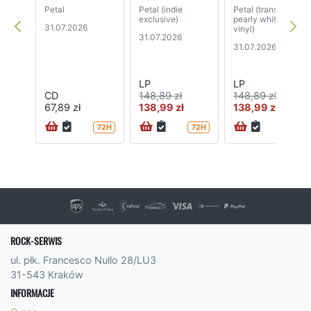
Petal
Petal (indie
Petal (translucent
exclusive)
pearly white
31.07.2026
vinyl)
31.07.2026
31.07.2026
LP
LP
CD
148,89 zł
148,89 zł
67,89 zł
138,99 zł
138,99 zł
72H
72H
72H
ROCK-SERWIS
ul. płk. Francesco Nullo 28/LU3
31-543 Kraków
INFORMACJE