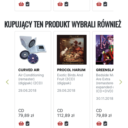
KUPUJĄCY TEN PRODUKT WYBRALI RÓWNIEŻ
CURVED AIR
PROCOL HARUM
GREENSLADE
Air Conditioning
Exotic Birds And
Bedside Manners
(remaster)
Fruit (3CD)
Are Extra
(digipak) (2CD)
(digipak)
(remastered &
expanded edition)
29.06.2018
29.06.2018
(CD+DVD)
30.11.2018
CD
CD
CD
79,89 zł
112,89 zł
79,89 zł