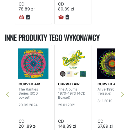
CD
CD
78,89 zł
80,89 zł
INNE PRODUKTY TEGO WYKONAWCY
CURVED AIR
CURVED AIR
CURVED AIR
The Rarities
The Albums
Alive 1990
Series (6CD
1970-1973 (4CD
(reissue)
boxset)
Boxset)
8.11.2019
20.09.2024
29.01.2021
CD
CD
CD
201,89 zł
148,89 zł
67,89 zł