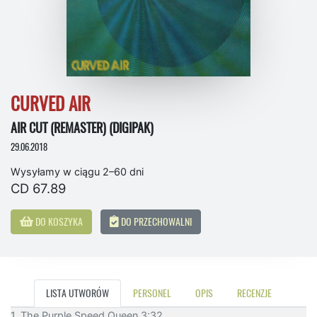
CURVED AIR
AIR CUT (REMASTER) (DIGIPAK)
29.06.2018
Wysyłamy w ciągu 2–60 dni
CD 67.89
DO KOSZYKA
DO PRZECHOWALNI
LISTA UTWORÓW
PERSONEL
OPIS
RECENZJE
1. The Purple Speed Queen 3:32