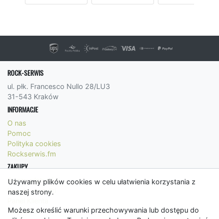
ROCK-SERWIS
ul. płk. Francesco Nullo 28/LU3
31-543 Kraków
INFORMACJE
O nas
Pomoc
Polityka cookies
Rockserwis.fm
ZAKUPY
Formy płatności
Używamy plików cookies w celu ułatwienia korzystania z
Koszty wysyłki
naszej strony.
Panel Klienta
Możesz określić warunki przechowywania lub dostępu do
Regulamin