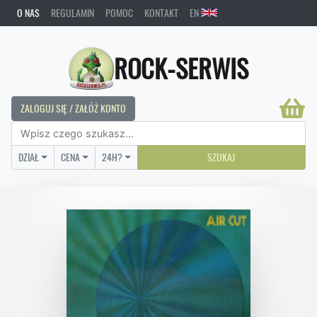
O NAS
REGULAMIN
POMOC
KONTAKT
EN
ROCK-SERWIS
ZALOGUJ SIĘ / ZAŁÓŻ KONTO
DZIAŁ
CENA
24H?
SZUKAJ