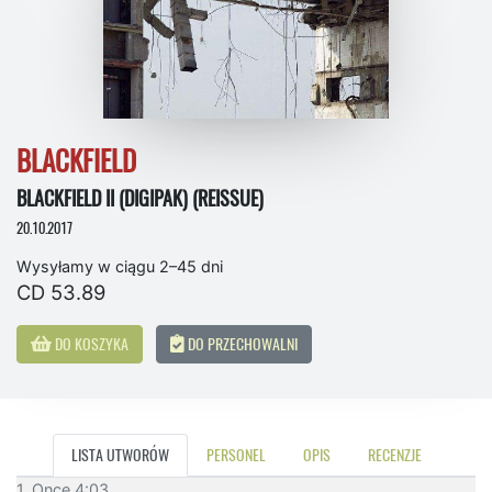
BLACKFIELD
BLACKFIELD II (DIGIPAK) (REISSUE)
20.10.2017
Wysyłamy w ciągu 2–45 dni
CD 53.89
DO KOSZYKA
DO PRZECHOWALNI
LISTA UTWORÓW
PERSONEL
OPIS
RECENZJE
1. Once 4:03