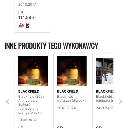
20.10.2017
LP
114,89 zł
INNE PRODUKTY TEGO WYKONAWCY
BLACKFIELD
BLACKFIELD
BLACKFIELD
Blackfield (20th
Blackfield
Blackfield 2
Anniversary
(reissue) (digipak)
(digipak) (reissue)
Edition)
29.03.2024
24.11.2023
(transparent
orange/black
vinyl)
31.05.2024
LP
CD
CD