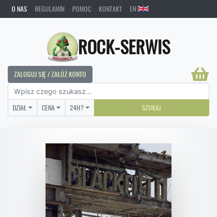
O NAS
REGULAMIN
POMOC
KONTAKT
EN
ROCK-SERWIS
ZALOGUJ SIĘ / ZAŁÓŻ KONTO
DZIAŁ
CENA
24H?
SZUKAJ