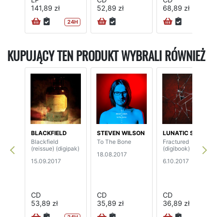
141,89 zł
52,89 zł
68,89 zł
24H
KUPUJĄCY TEN PRODUKT WYBRALI RÓWNIEŻ
BLACKFIELD
STEVEN WILSON
LUNATIC SOUL
Blackfield
To The Bone
Fractured
(reissue) (digipak)
(digibook)
18.08.2017
15.09.2017
6.10.2017
CD
CD
CD
53,89 zł
35,89 zł
36,89 zł