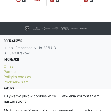
24H
ROCK-SERWIS
ul. płk. Francesco Nullo 28/LU3
31-543 Kraków
INFORMACJE
O nas
Pomoc
Polityka cookies
Rockserwis.fm
ZAKUPY
Formy płatności
Używamy plików cookies w celu ułatwienia korzystania z
Koszty wysyłki
naszej strony.
Panel Klienta
Możesz określić warunki przechowywania lub dostępu do
Regulamin