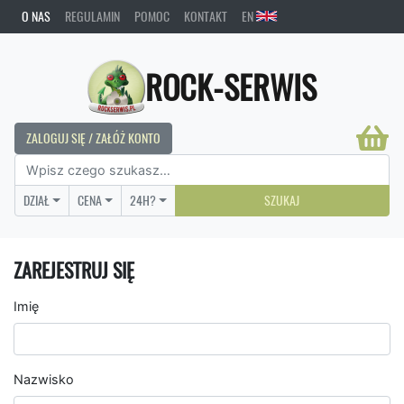
O NAS
REGULAMIN
POMOC
KONTAKT
EN
ROCK-SERWIS
ZALOGUJ SIĘ / ZAŁÓŻ KONTO
DZIAŁ
CENA
24H?
SZUKAJ
ZAREJESTRUJ SIĘ
Imię
Nazwisko