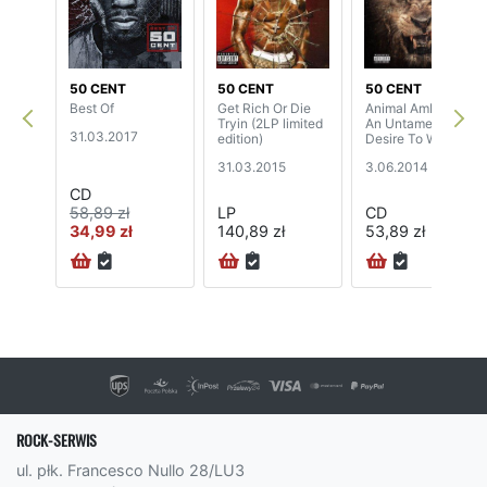
50 CENT
50 CENT
50 CENT
Best Of
Get Rich Or Die
Animal Ambition:
Tryin (2LP limited
An Untamed
31.03.2017
edition)
Desire To Win
31.03.2015
3.06.2014
CD
58,89 zł
LP
CD
34,99 zł
140,89 zł
53,89 zł
72H
ROCK-SERWIS
ul. płk. Francesco Nullo 28/LU3