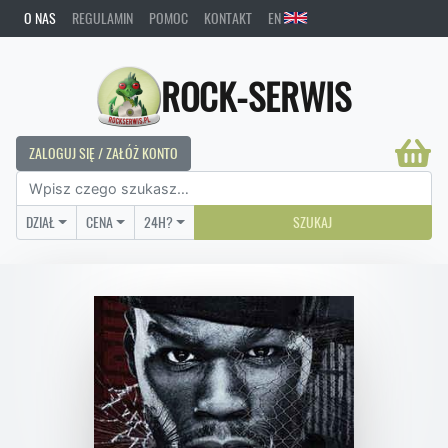
O NAS
REGULAMIN
POMOC
KONTAKT
EN
ROCK-SERWIS
ZALOGUJ SIĘ / ZAŁÓŻ KONTO
DZIAŁ
CENA
24H?
SZUKAJ