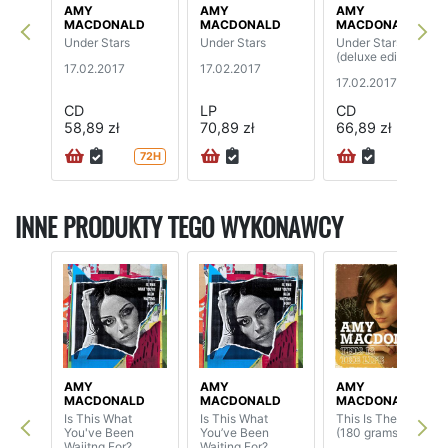
AMY
AMY
AMY
MACDONALD
MACDONALD
MACDONALD
Under Stars
Under Stars
Under Stars
(deluxe edition)
17.02.2017
17.02.2017
17.02.2017
CD
LP
CD
58,89 zł
70,89 zł
66,89 zł
72H
72H
INNE PRODUKTY TEGO WYKONAWCY
AMY
AMY
AMY
MACDONALD
MACDONALD
MACDONALD
Is This What
Is This What
This Is The Life
You've Been
You’ve Been
(180 grams)
Waiitng For?
Waiting For?