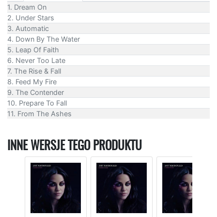
1. Dream On
2. Under Stars
3. Automatic
4. Down By The Water
5. Leap Of Faith
6. Never Too Late
7. The Rise & Fall
8. Feed My Fire
9. The Contender
10. Prepare To Fall
11. From The Ashes
INNE WERSJE TEGO PRODUKTU