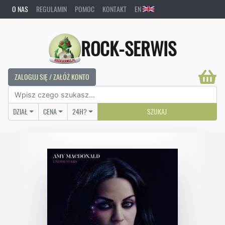
O NAS
REGULAMIN
POMOC
KONTAKT
EN
ROCK-SERWIS
ZALOGUJ SIĘ / ZAŁÓŻ KONTO
DZIAŁ
CENA
24H?
SZUKAJ