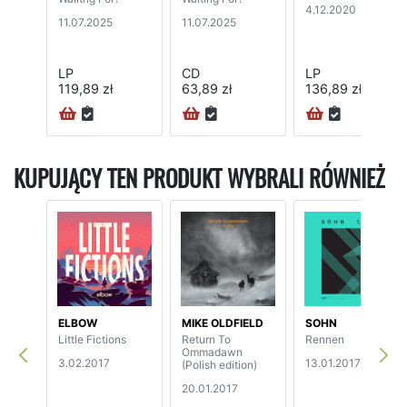
4.12.2020
11.07.2025
11.07.2025
LP
CD
LP
119,89 zł
63,89 zł
136,89 zł
KUPUJĄCY TEN PRODUKT WYBRALI RÓWNIEŻ
ELBOW
MIKE OLDFIELD
SOHN
Little Fictions
Return To
Rennen
Ommadawn
3.02.2017
13.01.2017
(Polish edition)
20.01.2017