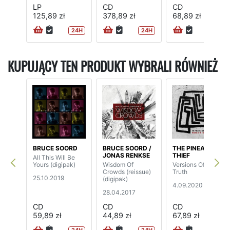
LP
CD
CD
125,89 zł
378,89 zł
68,89 zł
24H
24H
KUPUJĄCY TEN PRODUKT WYBRALI RÓWNIEŻ
BRUCE SOORD
BRUCE SOORD /
THE PINEAPPLE
JONAS RENKSE
THIEF
All This Will Be
Yours (digipak)
Wisdom Of
Versions Of The
Crowds (reissue)
Truth
25.10.2019
(digipak)
4.09.2020
28.04.2017
CD
CD
CD
59,89 zł
44,89 zł
67,89 zł