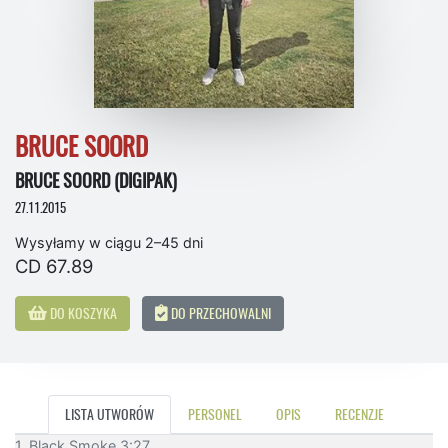
BRUCE SOORD
BRUCE SOORD (DIGIPAK)
27.11.2015
Wysyłamy w ciągu 2–45 dni
CD 67.89
DO KOSZYKA
DO PRZECHOWALNI
LISTA UTWORÓW
PERSONEL
OPIS
RECENZJE
1. Black Smoke 3:27