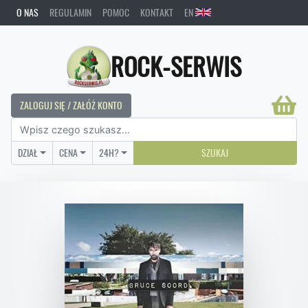
O NAS
REGULAMIN
POMOC
KONTAKT
EN
ROCK-SERWIS
ZALOGUJ SIĘ / ZAŁÓŻ KONTO
DZIAŁ
CENA
24H?
SZUKAJ