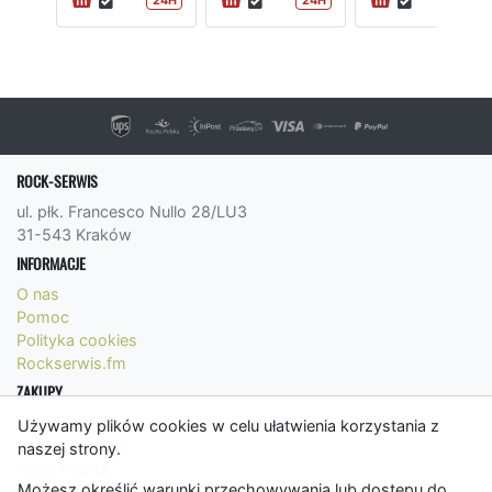
24H
24H
ROCK-SERWIS
ul. płk. Francesco Nullo 28/LU3
31-543 Kraków
INFORMACJE
O nas
Pomoc
Polityka cookies
Rockserwis.fm
ZAKUPY
Formy płatności
Używamy plików cookies w celu ułatwienia korzystania z
Koszty wysyłki
naszej strony.
Panel Klienta
Możesz określić warunki przechowywania lub dostępu do
Regulamin