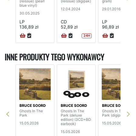
(reissue) (pearl
(reissue) (digipak)
gram)
blue vinyl)
12.04.2024
29.01.2016
30.05.2025
LP
CD
LP
136,89 zł
52,89 zł
96,89 zł
24H
INNE PRODUKTY TEGO WYKONAWCY
BRUCE SOORD
BRUCE SOORD
BRUCE SOORD
Ghosts In The
Ghosts In The
Ghosts In The
Park
Park (deluxe
Park (digipak)
edition) (3CD+BD
15.05.2026
15.05.2026
earbook)
15.05.2026