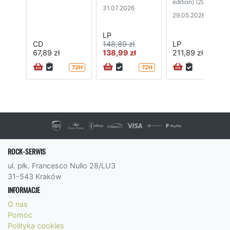
edition) (2LP)
31.07.2026
29.05.2026
LP
CD
148,89 zł
LP
67,89 zł
138,99 zł
211,89 zł
72H
72H
72H
ROCK-SERWIS
ul. płk. Francesco Nullo 28/LU3
31-543 Kraków
INFORMACJE
O nas
Pomoc
Polityka cookies