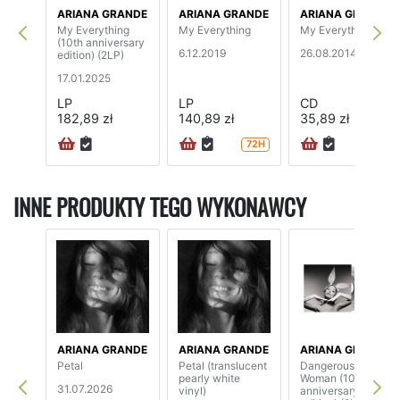
ARIANA GRANDE
ARIANA GRANDE
ARIANA GRANDE
My Everything
My Everything
My Everything
(10th anniversary
6.12.2019
26.08.2014
edition) (2LP)
17.01.2025
LP
LP
CD
182,89 zł
140,89 zł
35,89 zł
72H
INNE PRODUKTY TEGO WYKONAWCY
ARIANA GRANDE
ARIANA GRANDE
ARIANA GRANDE
Petal
Petal (translucent
Dangerous
pearly white
Woman (10th
31.07.2026
vinyl)
anniversary