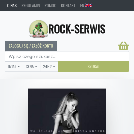
O NAS
REGULAMIN
POMOC
KONTAKT
EN
ROCK-SERWIS
ZALOGUJ SIĘ / ZAŁÓŻ KONTO
DZIAŁ
CENA
24H?
SZUKAJ