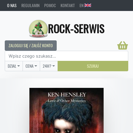
O NAS
REGULAMIN
POMOC
KONTAKT
EN
ROCK-SERWIS
ZALOGUJ SIĘ / ZAŁÓŻ KONTO
DZIAŁ
CENA
24H?
SZUKAJ