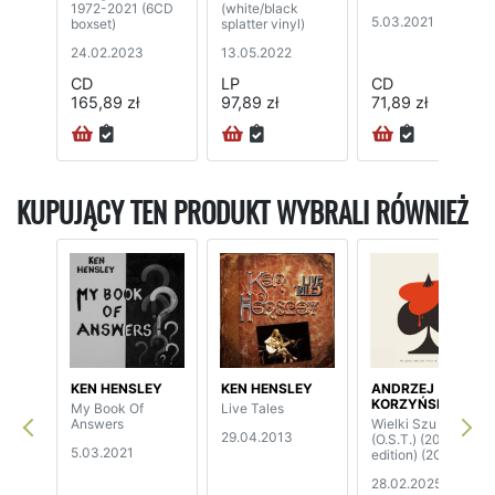
1972-2021 (6CD
(white/black
5.03.2021
boxset)
splatter vinyl)
24.02.2023
13.05.2022
CD
LP
CD
165,89 zł
97,89 zł
71,89 zł
KUPUJĄCY TEN PRODUKT WYBRALI RÓWNIEŻ
KEN HENSLEY
KEN HENSLEY
ANDRZEJ
KORZYŃSKI
My Book Of
Live Tales
Answers
Wielki Szu
29.04.2013
(O.S.T.) (2024
5.03.2021
edition) (2CD)
28.02.2025