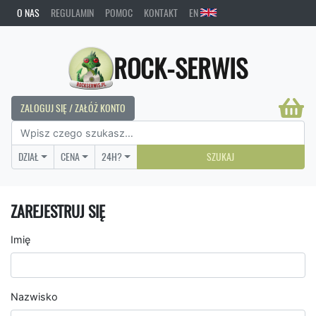
O NAS
REGULAMIN
POMOC
KONTAKT
EN
ROCK-SERWIS
ZALOGUJ SIĘ / ZAŁÓŻ KONTO
DZIAŁ
CENA
24H?
SZUKAJ
ZAREJESTRUJ SIĘ
Imię
Nazwisko