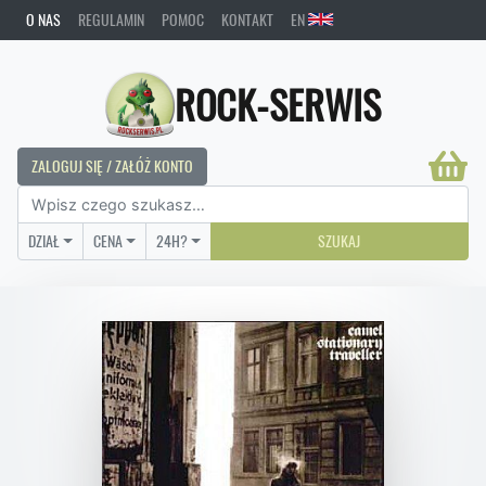
O NAS
REGULAMIN
POMOC
KONTAKT
EN
ROCK-SERWIS
ZALOGUJ SIĘ / ZAŁÓŻ KONTO
DZIAŁ
CENA
24H?
SZUKAJ