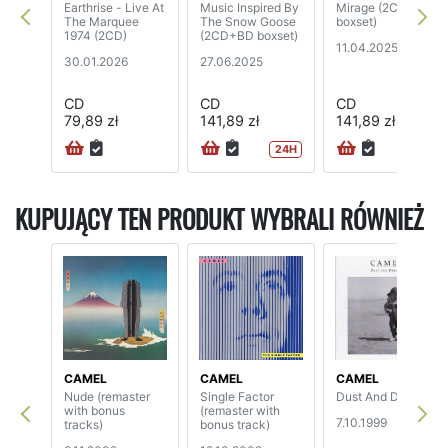
Earthrise - Live At
Music Inspired By
Mirage (2CD+BD
The Marquee
The Snow Goose
boxset)
1974 (2CD)
(2CD+BD boxset)
11.04.2025
30.01.2026
27.06.2025
CD
CD
CD
79,89 zł
141,89 zł
141,89 zł
24H
24H
KUPUJĄCY TEN PRODUKT WYBRALI RÓWNIEŻ
CAMEL
CAMEL
CAMEL
Nude (remaster
Single Factor
Dust And Dreams
with bonus
(remaster with
7.10.1999
tracks)
bonus track)