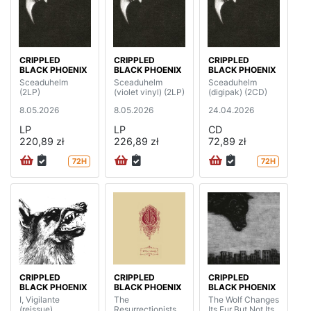
CRIPPLED
CRIPPLED
CRIPPLED
BLACK PHOENIX
BLACK PHOENIX
BLACK PHOENIX
Sceaduhelm
Sceaduhelm
Sceaduhelm
(2LP)
(violet vinyl) (2LP)
(digipak) (2CD)
8.05.2026
8.05.2026
24.04.2026
LP
LP
CD
220,89 zł
226,89 zł
72,89 zł
72H
72H
CRIPPLED
CRIPPLED
CRIPPLED
BLACK PHOENIX
BLACK PHOENIX
BLACK PHOENIX
I, Vigilante
The
The Wolf Changes
(reissue)
Resurrectionists
Its Fur But Not Its