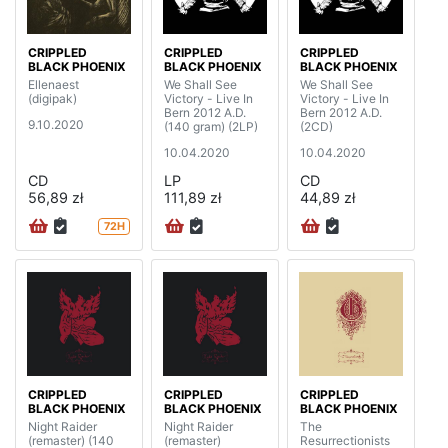
CRIPPLED
CRIPPLED
CRIPPLED
BLACK PHOENIX
BLACK PHOENIX
BLACK PHOENIX
Ellenaest
We Shall See
We Shall See
(digipak)
Victory - Live In
Victory - Live In
Bern 2012 A.D.
Bern 2012 A.D.
9.10.2020
(140 gram) (2LP)
(2CD)
10.04.2020
10.04.2020
CD
LP
CD
56,89 zł
111,89 zł
44,89 zł
72H
CRIPPLED
CRIPPLED
CRIPPLED
BLACK PHOENIX
BLACK PHOENIX
BLACK PHOENIX
Night Raider
Night Raider
The
(remaster) (140
(remaster)
Resurrectionists