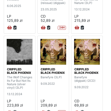
(reissue) (digipak)
Nature (3LP)
6.06.2025
23.05.2025
13.12.2024
LP
CD
LP
125,89 zł
52,89 zł
215,89 zł
24H
CRIPPLED
CRIPPLED
CRIPPLED
BLACK PHOENIX
BLACK PHOENIX
BLACK PHOENIX
The Wolf Changes
Banefyre (3LP)
Banefyre
Its Fur But Not Its
(digipak) (2CD)
9.09.2022
Nature (silver
9.09.2022
vinyl) (3LP)
13.12.2024
LP
LP
CD
223,89 zł
209,89 zł
69,89 zł