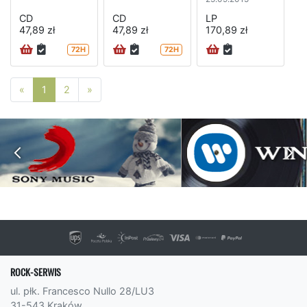
CD
CD
LP
47,89 zł
47,89 zł
170,89 zł
72H
72H
Poprzednia strona
Następna strona
«
1
2
»
ROCK-SERWIS
ul. płk. Francesco Nullo 28/LU3
31-543 Kraków