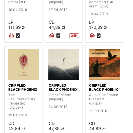
gram) (2LP)
(digipak)
(remaster) (140
gram) (2LP)
19.04.2019
19.04.2019
19.04.2019
LP
CD
LP
111,89 zł
44,89 zł
170,89 zł
24H
CRIPPLED
CRIPPLED
CRIPPLED
BLACK PHOENIX
BLACK PHOENIX
BLACK PHOENIX
The
Great Escape
A Love Of Shared
Resurrectionists
(digipak)
Disasters
(remaster)
(digipak)
14.09.2018
(digipak)
23.03.2018
19.04.2019
CD
CD
CD
42,89 zł
47,89 zł
44,89 zł