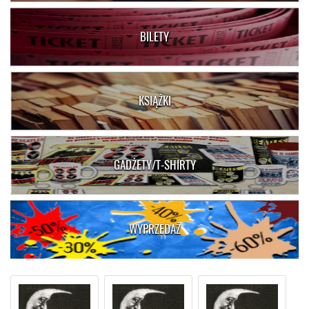
BILETY
KSIĄŻKI
GADŻETY/T-SHIRTY
WYPRZEDAŻ