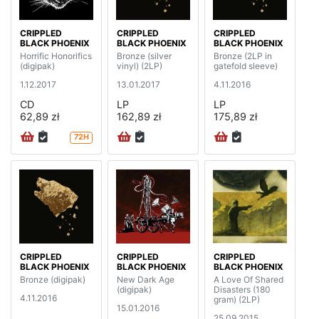
CRIPPLED
CRIPPLED
CRIPPLED
BLACK PHOENIX
BLACK PHOENIX
BLACK PHOENIX
Horrific Honorifics
Bronze (silver
Bronze (2LP in
(digipak)
vinyl) (2LP)
gatefold sleeve)
1.12.2017
13.01.2017
4.11.2016
CD
LP
LP
62,89 zł
162,89 zł
175,89 zł
72H
CRIPPLED
CRIPPLED
CRIPPLED
BLACK PHOENIX
BLACK PHOENIX
BLACK PHOENIX
Bronze (digipak)
New Dark Age
A Love Of Shared
(digipak)
Disasters (180
4.11.2016
gram) (2LP)
15.01.2016
25.09.2015