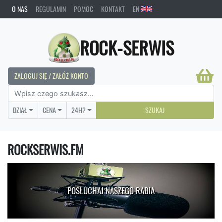
O NAS
REGULAMIN
POMOC
KONTAKT
EN
ROCK-SERWIS
ZALOGUJ SIĘ / ZAŁÓŻ KONTO
DZIAŁ
CENA
24H?
SZUKAJ
ROCKSERWIS.FM
POSŁUCHAJ NASZEGO RADIA