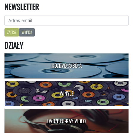
NEWSLETTER
ZAPISZ
WYPISZ
DZIAŁY
CD/DVD-A/BD-A
WINYLE
DVD/BLU-RAY VIDEO