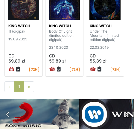
KING WITCH
KING WITCH
KING WITCH
III (digipak)
Body Of Light
Under The
(limited edition
Mountain (limited
19.09.2025
digipak)
edition digipak)
23.10.2020
22.02.2019
CD
CD
CD
69,89 zł
59,89 zł
55,89 zł
72H
72H
72H
Poprzednia strona
Następna strona
«
1
»