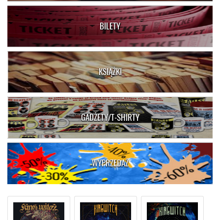
BILETY
KSIĄŻKI
GADŻETY/T-SHIRTY
WYPRZEDAŻ