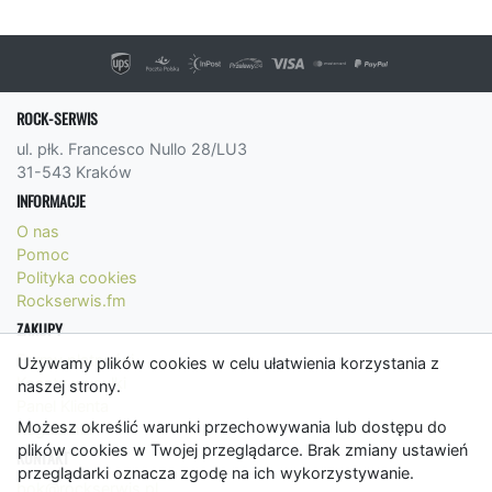
ROCK-SERWIS
ul. płk. Francesco Nullo 28/LU3
31-543 Kraków
INFORMACJE
O nas
Pomoc
Polityka cookies
Rockserwis.fm
ZAKUPY
Formy płatności
Używamy plików cookies w celu ułatwienia korzystania z
Koszty wysyłki
naszej strony.
Panel Klienta
Możesz określić warunki przechowywania lub dostępu do
Regulamin
plików cookies w Twojej przeglądarce. Brak zmiany ustawień
KONTAKT
przeglądarki oznacza zgodę na ich wykorzystywanie.
bok@rockserwis.pl