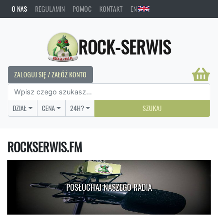
O NAS
REGULAMIN
POMOC
KONTAKT
EN
ROCK-SERWIS
ZALOGUJ SIĘ / ZAŁÓŻ KONTO
DZIAŁ
CENA
24H?
SZUKAJ
ROCKSERWIS.FM
POSŁUCHAJ NASZEGO RADIA