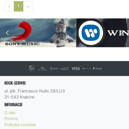
Poprzednia strona
Następna strona
«
1
»
ROCK-SERWIS
ul. płk. Francesco Nullo 28/LU3
31-543 Kraków
INFORMACJE
O nas
Pomoc
Polityka cookies