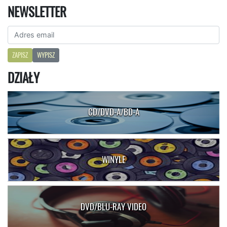
NEWSLETTER
ZAPISZ
WYPISZ
DZIAŁY
CD/DVD-A/BD-A
WINYLE
DVD/BLU-RAY VIDEO