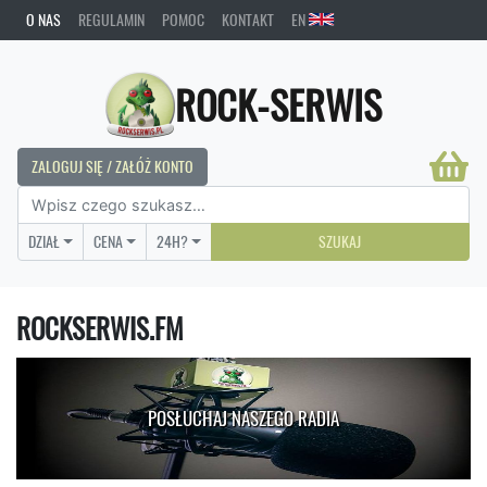
O NAS
REGULAMIN
POMOC
KONTAKT
EN
ROCK-SERWIS
ZALOGUJ SIĘ / ZAŁÓŻ KONTO
DZIAŁ
CENA
24H?
SZUKAJ
ROCKSERWIS.FM
POSŁUCHAJ NASZEGO RADIA