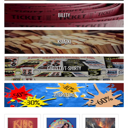
BILETY
KSIĄŻKI
GADŻETY/T-SHIRTY
WYPRZEDAŻ