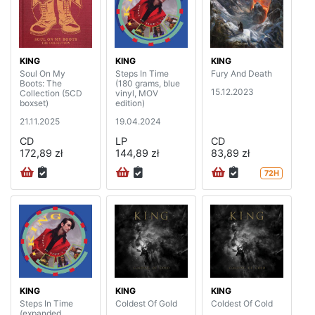
KING
KING
KING
Soul On My
Steps In Time
Fury And Death
Boots: The
(180 grams, blue
15.12.2023
Collection (5CD
vinyl, MOV
boxset)
edition)
21.11.2025
19.04.2024
CD
LP
CD
172,89 zł
144,89 zł
83,89 zł
72H
KING
KING
KING
Steps In Time
Coldest Of Gold
Coldest Of Cold
(expanded