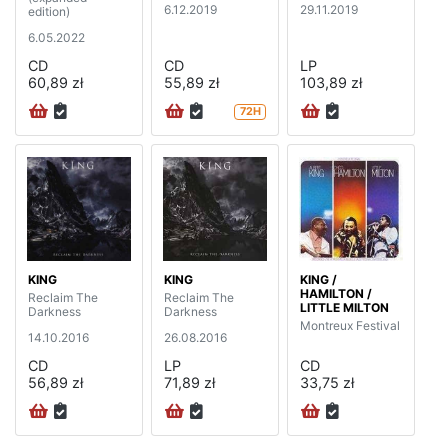
6.12.2019
29.11.2019
edition)
6.05.2022
CD
CD
LP
60,89 zł
55,89 zł
103,89 zł
72H
KING
KING
KING /
HAMILTON /
Reclaim The
Reclaim The
LITTLE MILTON
Darkness
Darkness
Montreux Festival
14.10.2016
26.08.2016
CD
LP
CD
56,89 zł
71,89 zł
33,75 zł