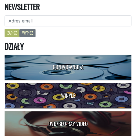
NEWSLETTER
ZAPISZ
WYPISZ
DZIAŁY
CD/DVD-A/BD-A
WINYLE
DVD/BLU-RAY VIDEO