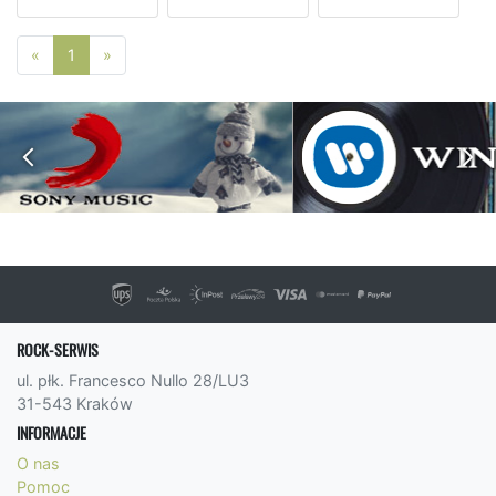
Poprzednia strona
Następna strona
«
1
»
ROCK-SERWIS
ul. płk. Francesco Nullo 28/LU3
31-543 Kraków
INFORMACJE
O nas
Pomoc