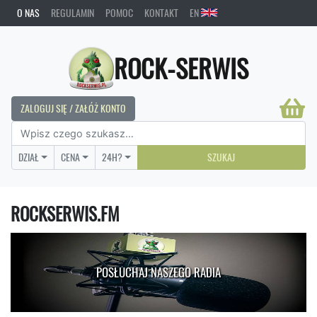
O NAS
REGULAMIN
POMOC
KONTAKT
EN
ROCK-SERWIS
ZALOGUJ SIĘ / ZAŁÓŻ KONTO
DZIAŁ
CENA
24H?
SZUKAJ
ROCKSERWIS.FM
POSŁUCHAJ NASZEGO RADIA