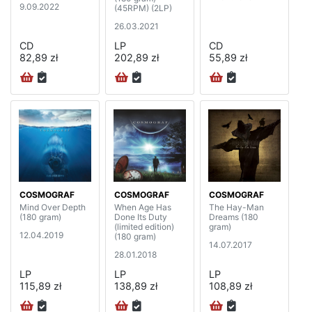
9.09.2022
(45RPM) (2LP)
26.03.2021
CD
LP
CD
82,89 zł
202,89 zł
55,89 zł
COSMOGRAF
COSMOGRAF
COSMOGRAF
Mind Over Depth
When Age Has
The Hay-Man
(180 gram)
Done Its Duty
Dreams (180
(limited edition)
gram)
12.04.2019
(180 gram)
14.07.2017
28.01.2018
LP
LP
LP
115,89 zł
138,89 zł
108,89 zł