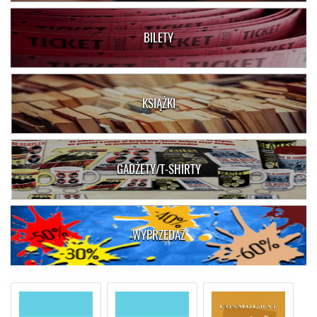
BILETY
KSIĄŻKI
GADŻETY/T-SHIRTY
WYPRZEDAŻ