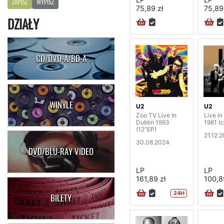
ZAPISZ
WYPISZ
75,89 zł
75,89
DZIAŁY
CD/DVD-A/BD-A
WINYLE
U2
U2
Zoo TV Live In
Live In
Dublin 1993
1981 (c
(12”EP)
21.12.
30.08.2024
DVD/BLU-RAY VIDEO
LP
LP
161,89 zł
100,8
24H
BILETY