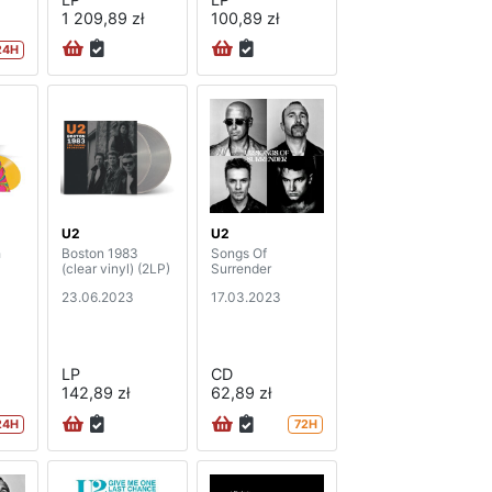
1 209,89 zł
100,89 zł
24H
U2
U2
h
Boston 1983
Songs Of
(clear vinyl) (2LP)
Surrender
23.06.2023
17.03.2023
LP
CD
142,89 zł
62,89 zł
24H
72H