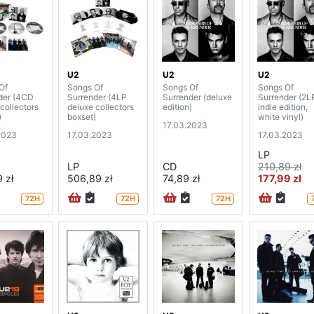
U2
U2
U2
Of
Songs Of
Songs Of
Songs Of
der (4CD
Surrender (4LP
Surrender (deluxe
Surrender (2L
collectors
deluxe collectors
edition)
indie edition,
)
boxset)
white vinyl)
17.03.2023
2023
17.03.2023
17.03.2023
LP
LP
CD
210,89 zł
 zł
506,89 zł
74,89 zł
177,99 zł
72H
72H
72H