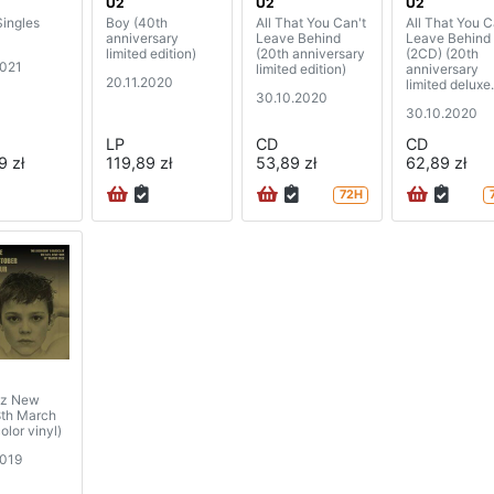
U2
U2
U2
Singles
Boy (40th
All That You Can't
All That You C
anniversary
Leave Behind
Leave Behind
limited edition)
(20th anniversary
(2CD) (20th
2021
limited edition)
anniversary
20.11.2020
limited deluxe
30.10.2020
edition)
30.10.2020
LP
CD
CD
9 zł
119,89 zł
53,89 zł
62,89 zł
72H
tz New
8th March
olor vinyl)
2019