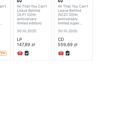
U2
U2
an't
All That You Can't
All That You Can't
Leave Behind
Leave Behind
(2LP) (20th
(5CD) (20th
anniversary
anniversary
limited edition)
limited super
deluxe edition)
30.10.2020
30.10.2020
LP
CD
147,89 zł
559,89 zł
72H