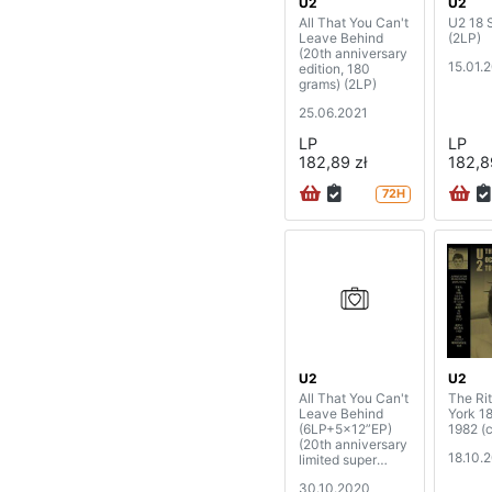
U2
U2
All That You Can't
U2 18 
Leave Behind
(2LP)
(20th anniversary
15.01.
edition, 180
grams) (2LP)
25.06.2021
LP
LP
182,89 zł
182,8
72H
U2
U2
All That You Can't
The Ri
Leave Behind
York 1
(6LP+5x12”EP)
1982 (c
(20th anniversary
18.10.
limited super
deluxe edition)
30.10.2020