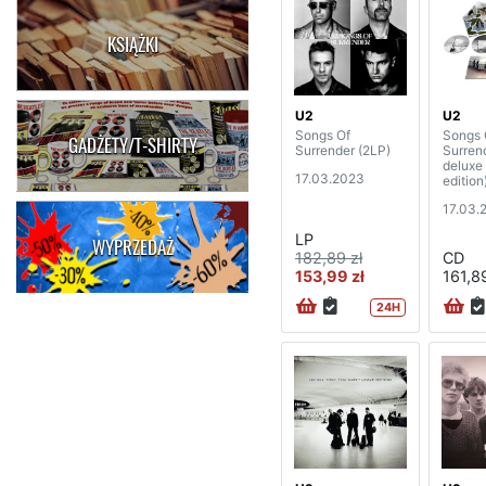
KSIĄŻKI
U2
U2
Songs Of
Songs 
GADŻETY/T-SHIRTY
Surrender (2LP)
Surren
deluxe 
17.03.2023
edition
17.03.
LP
WYPRZEDAŻ
182,89 zł
CD
153,99 zł
161,89
24H