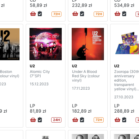
 zł
58,89 zł
232,89 zł
534,89 zł
72H
72H
U2
U2
U2
 Boston
Atomic City
Under A Blood
Zooropa (30t
olour vinyl)
(7”SP)
Red Sky (colour
anniversary
vinyl)
edition,
2023
15.12.2023
transparent
17.11.2023
yellow vinyl)
(2LP)
27.10.2023
LP
LP
LP
9 zł
81,89 zł
182,89 zł
288,89 zł
24H
72H