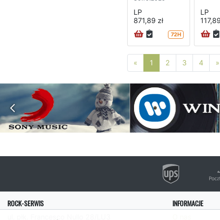
LP
LP
871,89 zł
117,89
72H
Poprzednia strona
«
1
2
3
4
»
ROCK-SERWIS
INFORMACJE
ul. płk. Francesco Nullo 28/LU3
O nas