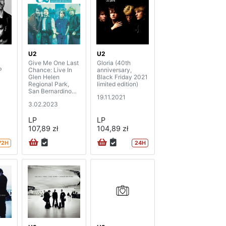
U2
U2
Give Me One Last
Gloria (40th
P
Chance: Live In
anniversary,
Glen Helen
Black Friday 2021
Regional Park,
limited edition)
San Bernardino
19.11.2021
1983
3.02.2023
LP
LP
107,89 zł
104,89 zł
72H
24H