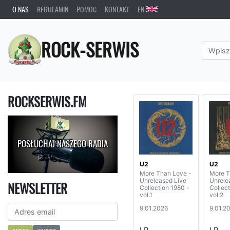
O NAS
REGULAMIN
POMOC
KONTAKT
EN
ROCK-SERWIS
ROCKSERWIS.FM
POSŁUCHAJ NASZEGO RADIA
U2
U2
More Than Love -
More T
Unreleased Live
Unrele
NEWSLETTER
Collection 1980 -
Collect
vol.1
vol.2
9.01.2026
9.01.2
LP
LP