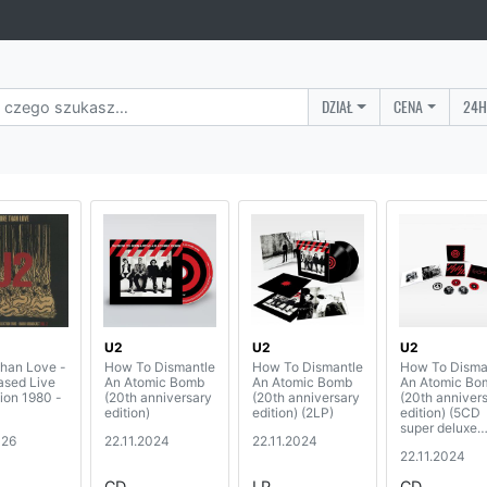
DZIAŁ
CENA
24H
U2
U2
U2
han Love -
How To Dismantle
How To Dismantle
How To Disma
ased Live
An Atomic Bomb
An Atomic Bomb
An Atomic Bo
ion 1980 -
(20th anniversary
(20th anniversary
(20th anniver
edition)
edition) (2LP)
edition) (5CD
super deluxe
026
22.11.2024
22.11.2024
collectors box
22.11.2024
CD
LP
CD