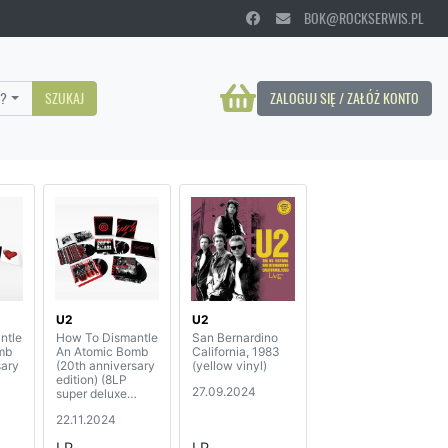
BOK@ROCKSERWIS.PL
?
SZUKAJ
ZALOGUJ SIĘ / ZAŁÓŻ KONTO
U2
U2
ntle
How To Dismantle
San Bernardino
mb
An Atomic Bomb
California, 1983
sary
(20th anniversary
(yellow vinyl)
edition) (8LP
27.09.2024
super deluxe
 set)
collectors box set)
22.11.2024
LP
LP