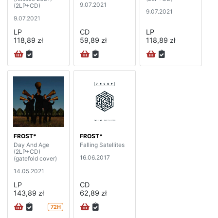
9.07.2021
(2LP+CD)
9.07.2021
9.07.2021
LP
CD
LP
118,89 zł
59,89 zł
118,89 zł
FROST*
FROST*
Day And Age
Falling Satellites
(2LP+CD)
16.06.2017
(gatefold cover)
14.05.2021
LP
CD
143,89 zł
62,89 zł
72H