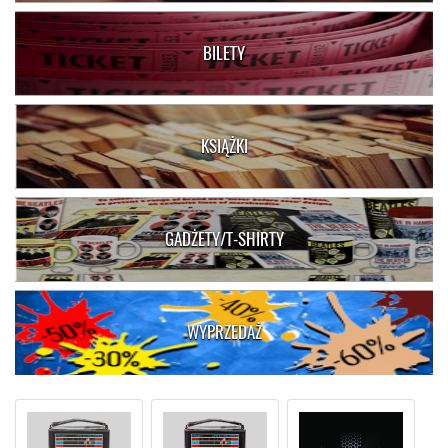
BILETY
KSIĄŻKI
GADŻETY/T-SHIRTY
WYPRZEDAŻ