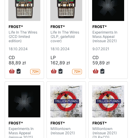
FROST*
FROST*
FROST*
Life In The Wires
Life In The Wires
Experiments In
(2CD limited
(2LP, gatefold
Mass Appeal
edition)
cover)
(reissue 2021)
18.10.2024
18.10.2024
9.07.2021
CD
LP
CD
88,89 zł
162,89 zł
59,89 zł
72H
72H
FROST*
FROST*
FROST*
Experiments In
Milliontown
Milliontown
Mass Appeal
(reissue 2021)
(reissue 2021)
(reissue 2021)
(2LP+CD)