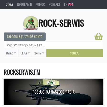
O NAS
REGULAMIN
POMOC
KONTAKT
EN
ROCK-SERWIS
ZALOGUJ SIĘ / ZAŁÓŻ KONTO
DZIAŁ
CENA
24H?
SZUKAJ
ROCKSERWIS.FM
POSŁUCHAJ NASZEGO RADIA