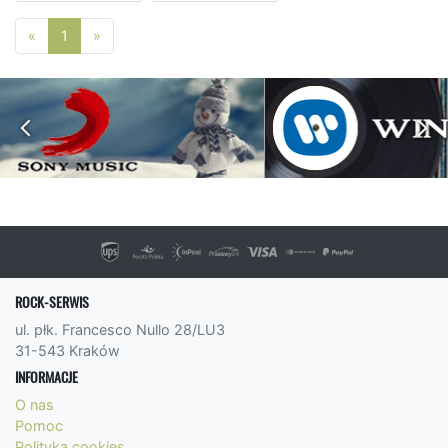
Poprzednia strona
Następna strona
«
1
»
ROCK-SERWIS
ul. płk. Francesco Nullo 28/LU3
31-543 Kraków
INFORMACJE
O nas
Pomoc
Polityka cookies