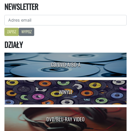
NEWSLETTER
ZAPISZ
WYPISZ
DZIAŁY
CD/DVD-A/BD-A
WINYLE
DVD/BLU-RAY VIDEO