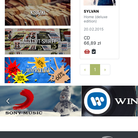
SYLVAN
KSIĄŻKI
Home (deluxe
edition)
20.02.2015
CD
GADŻETY/T-SHIRTY
66,89 zł
WYPRZEDAŻ
Poprzednia strona
Następna stro
«
1
»