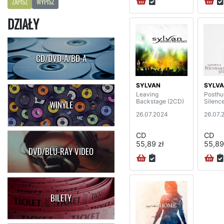
ZAPISZ
WYPISZ
DZIAŁY
CD/DVD-A/BD-A
SYLVAN
SYLV
Leaving
Posth
Backstage (2CD)
Silenc
WINYLE
26.07.2024
26.07.
CD
CD
55,89 zł
55,89
DVD/BLU-RAY VIDEO
BILETY