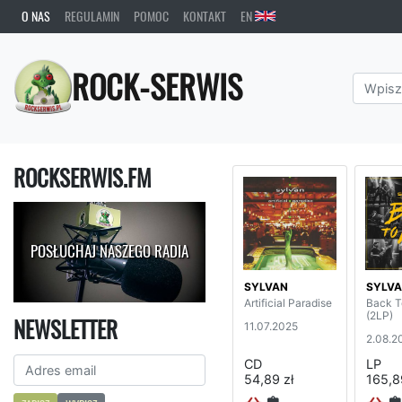
O NAS
REGULAMIN
POMOC
KONTAKT
EN
ROCK-SERWIS
ROCKSERWIS.FM
POSŁUCHAJ NASZEGO RADIA
SYLVAN
SYLV
Artificial Paradise
Back T
(2LP)
NEWSLETTER
11.07.2025
2.08.2
CD
LP
54,89 zł
165,8