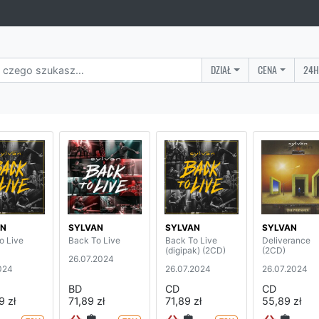
DZIAŁ
CENA
24H
AN
SYLVAN
SYLVAN
SYLVAN
o Live
Back To Live
Back To Live
Deliverance
(digipak) (2CD)
(2CD)
26.07.2024
024
26.07.2024
26.07.2024
BD
CD
CD
9 zł
71,89 zł
71,89 zł
55,89 zł