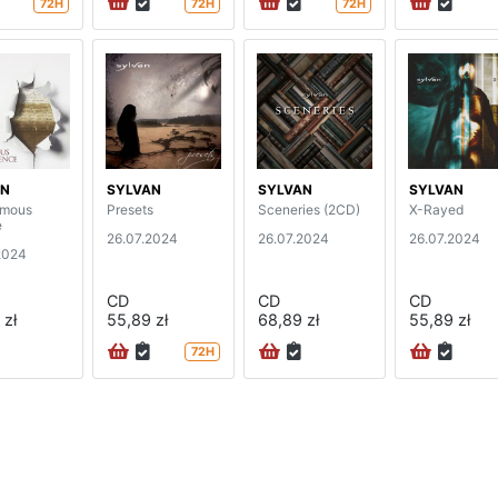
72H
72H
72H
AN
SYLVAN
SYLVAN
SYLVAN
umous
Presets
Sceneries (2CD)
X-Rayed
e
26.07.2024
26.07.2024
26.07.2024
2024
CD
CD
CD
 zł
55,89 zł
68,89 zł
55,89 zł
72H