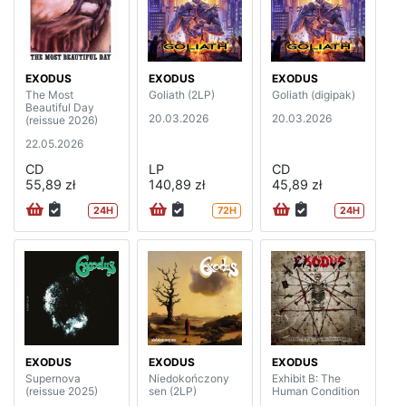
EXODUS
EXODUS
EXODUS
The Most
Goliath (2LP)
Goliath (digipak)
Beautiful Day
20.03.2026
20.03.2026
(reissue 2026)
22.05.2026
CD
LP
CD
55,89 zł
140,89 zł
45,89 zł
24H
72H
24H
EXODUS
EXODUS
EXODUS
Supernova
Niedokończony
Exhibit B: The
(reissue 2025)
sen (2LP)
Human Condition