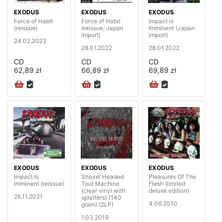
EXODUS
EXODUS
EXODUS
Force of Habit
Force of Habit
Impact is
(reissue)
(reissue, Japan
Imminent (Japan
import)
import)
24.02.2023
28.01.2022
28.01.2022
CD
CD
CD
62,89 zł
66,89 zł
69,89 zł
EXODUS
EXODUS
EXODUS
Impact Is
Shovel Headed
Pleasures Of The
Imminent (reissue)
Tour Machine
Flesh (limited
(clear vinyl with
deluxe edition)
26.11.2021
splatters) (140
4.06.2010
gram) (2LP)
1.03.2019