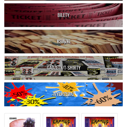
BILETY
KSIĄŻKI
GADŻETY/T-SHIRTY
WYPRZEDAŻ