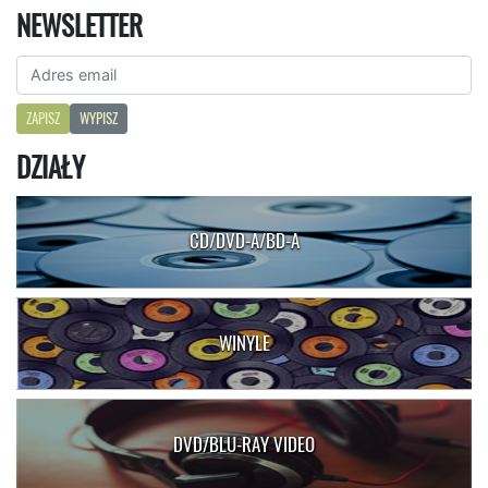
NEWSLETTER
ZAPISZ
WYPISZ
DZIAŁY
CD/DVD-A/BD-A
WINYLE
DVD/BLU-RAY VIDEO