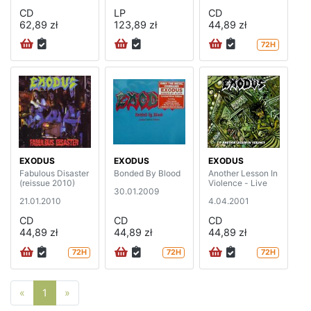
CD
LP
CD
62,89 zł
123,89 zł
44,89 zł
72H
EXODUS
EXODUS
EXODUS
Fabulous Disaster
Bonded By Blood
Another Lesson In
(reissue 2010)
Violence - Live
30.01.2009
21.01.2010
4.04.2001
CD
CD
CD
44,89 zł
44,89 zł
44,89 zł
72H
72H
72H
Poprzednia strona
Następna strona
«
1
»