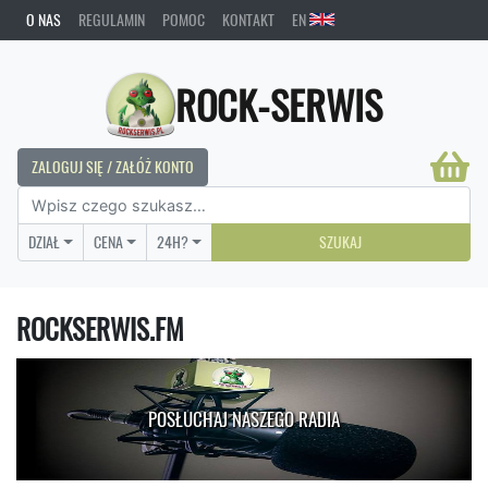
O NAS
REGULAMIN
POMOC
KONTAKT
EN
ROCK-SERWIS
ZALOGUJ SIĘ / ZAŁÓŻ KONTO
DZIAŁ
CENA
24H?
SZUKAJ
ROCKSERWIS.FM
POSŁUCHAJ NASZEGO RADIA