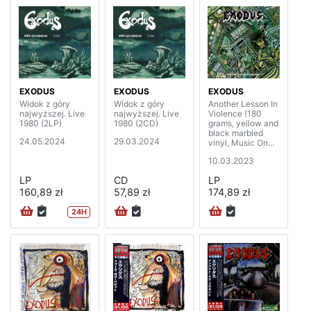
EXODUS
EXODUS
EXODUS
Widok z góry
Widok z góry
Another Lesson In
najwyższej. Live
najwyższej. Live
Violence (180
1980 (2LP)
1980 (2CD)
grams, yellow and
black marbled
24.05.2024
29.03.2024
vinyl, Music On
Vinyl edition)
10.03.2023
(2LP)
LP
CD
LP
160,89 zł
57,89 zł
174,89 zł
24H