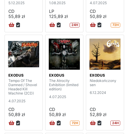
5.12.2025
1.08.2025
4.07.2025
CD
LP
CD
55,89 zł
125,89 zł
50,89 zł
24H
72H
EXODUS
EXODUS
EXODUS
Tempo Of The
The Atrocity
Niedokończony
Damned / Shovel
Exhibition (limited
sen
Headed Kill
edition)
6.12.2024
Machine (2CD)
4.07.2025
4.07.2025
CD
CD
CD
50,89 zł
50,89 zł
52,89 zł
72H
24H