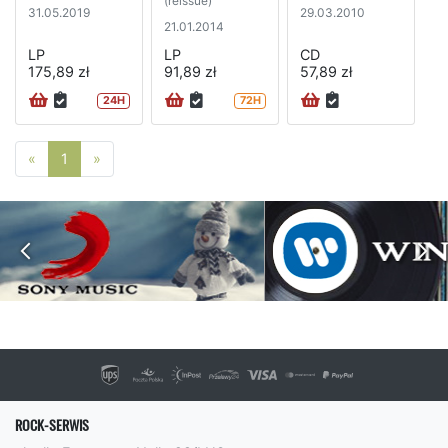
(reissue)
31.05.2019
29.03.2010
21.01.2014
LP
LP
CD
175,89 zł
91,89 zł
57,89 zł
24H
72H
Poprzednia strona
Następna strona
«
1
»
ROCK-SERWIS