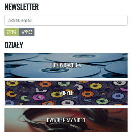
NEWSLETTER
ZAPISZ
WYPISZ
DZIAŁY
CD/DVD-A/BD-A
WINYLE
DVD/BLU-RAY VIDEO