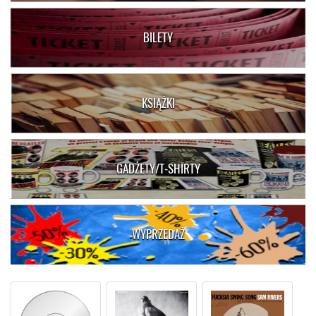
BILETY
KSIĄŻKI
GADŻETY/T-SHIRTY
WYPRZEDAŻ