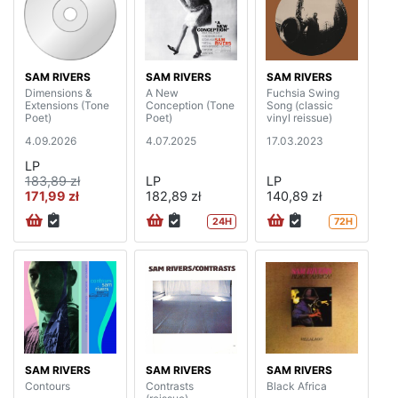
SAM RIVERS
SAM RIVERS
SAM RIVERS
Dimensions &
A New
Fuchsia Swing
Extensions (Tone
Conception (Tone
Song (classic
Poet)
Poet)
vinyl reissue)
4.09.2026
4.07.2025
17.03.2023
LP
183,89 zł
LP
LP
171,99 zł
182,89 zł
140,89 zł
24H
72H
SAM RIVERS
SAM RIVERS
SAM RIVERS
Contours
Contrasts
Black Africa