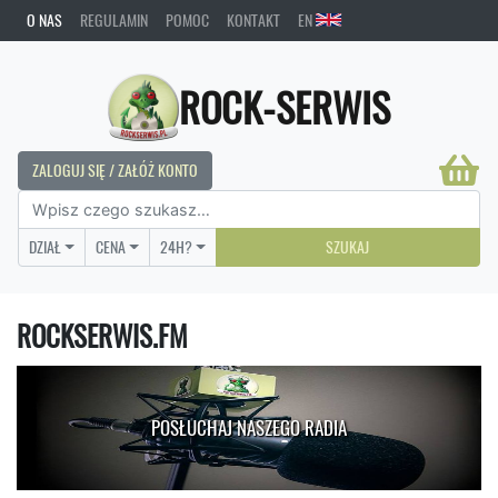
O NAS
REGULAMIN
POMOC
KONTAKT
EN
ROCK-SERWIS
ZALOGUJ SIĘ / ZAŁÓŻ KONTO
DZIAŁ
CENA
24H?
SZUKAJ
ROCKSERWIS.FM
POSŁUCHAJ NASZEGO RADIA