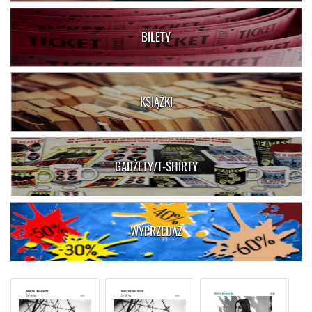
BILETY
KSIĄŻKI
GADŻETY/T-SHIRTY
WYPRZEDAŻ