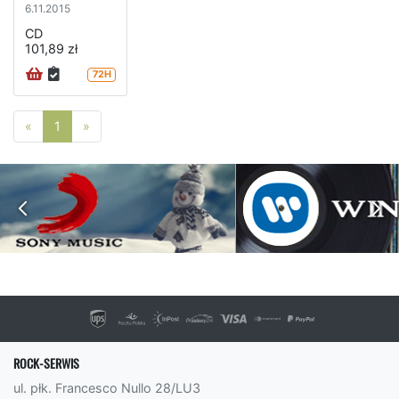
6.11.2015
CD
101,89 zł
72H
Poprzednia strona
Następna strona
«
1
»
ROCK-SERWIS
ul. płk. Francesco Nullo 28/LU3