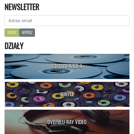
NEWSLETTER
ZAPISZ
WYPISZ
DZIAŁY
CD/DVD-A/BD-A
WINYLE
DVD/BLU-RAY VIDEO