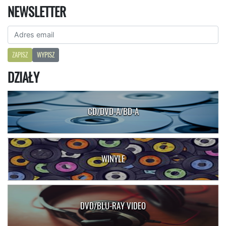
NEWSLETTER
ZAPISZ
WYPISZ
DZIAŁY
CD/DVD-A/BD-A
WINYLE
DVD/BLU-RAY VIDEO