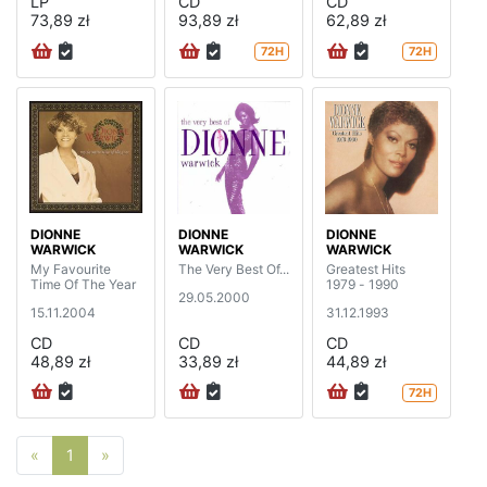
LP
CD
CD
73,89 zł
93,89 zł
62,89 zł
72H
72H
DIONNE
DIONNE
DIONNE
WARWICK
WARWICK
WARWICK
My Favourite
The Very Best Of...
Greatest Hits
Time Of The Year
1979 - 1990
29.05.2000
15.11.2004
31.12.1993
CD
CD
CD
48,89 zł
33,89 zł
44,89 zł
72H
Poprzednia strona
Następna strona
«
1
»