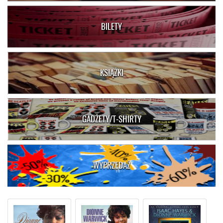
BILETY
KSIĄŻKI
GADŻETY/T-SHIRTY
WYPRZEDAŻ