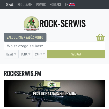
O NAS
REGULAMIN
POMOC
KONTAKT
EN
ROCK-SERWIS
ZALOGUJ SIĘ / ZAŁÓŻ KONTO
DZIAŁ
CENA
24H?
SZUKAJ
ROCKSERWIS.FM
POSŁUCHAJ NASZEGO RADIA