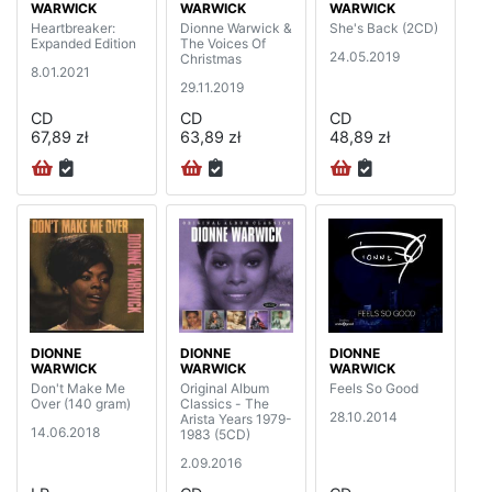
WARWICK
WARWICK
WARWICK
Heartbreaker:
Dionne Warwick &
She's Back (2CD)
Expanded Edition
The Voices Of
24.05.2019
Christmas
8.01.2021
29.11.2019
CD
CD
CD
67,89 zł
63,89 zł
48,89 zł
DIONNE
DIONNE
DIONNE
WARWICK
WARWICK
WARWICK
Don't Make Me
Original Album
Feels So Good
Over (140 gram)
Classics - The
28.10.2014
Arista Years 1979-
14.06.2018
1983 (5CD)
2.09.2016