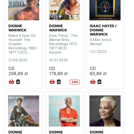
DIONNE
DIONNE
ISAAC HAYES /
WARWICK
WARWICK
DIONNE
WARWICK
Make It Easy On
Sure Thing - The
Yourself: The
Warner Bros.
A Man And A
Scepter
Recordings 1972-
Woman
Recordings 1962-
1977 (6CD
7.07.2023
1971 (12CD
boxset)
boxset)
27.06.2025
10.01.2025
CD
CD
CD
298,89 zł
179,89 zł
60,89 zł
24H
DIONNE
DIONNE
DIONNE