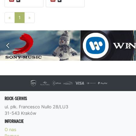
Poprzednia strona
Następna strona
«
1
»
ROCK-SERWIS
ul. płk. Francesco Nullo 28/LU3
31-543 Kraków
INFORMACJE
O nas
Pomoc