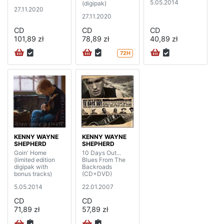
5.05.2014
(digipak)
27.11.2020
27.11.2020
CD
CD
CD
101,89 zł
78,89 zł
40,89 zł
72H
KENNY WAYNE
KENNY WAYNE
SHEPHERD
SHEPHERD
Goin' Home
10 Days Out...
(limited edition
Blues From The
digipak with
Backroads
bonus tracks)
(CD+DVD)
5.05.2014
22.01.2007
CD
CD
71,89 zł
57,89 zł