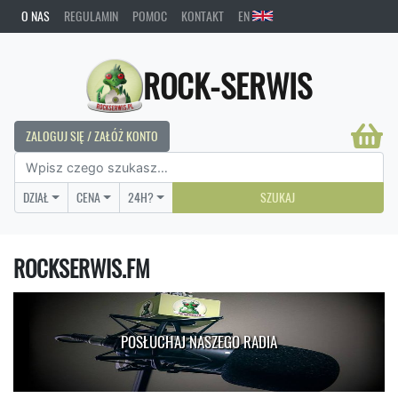
O NAS
REGULAMIN
POMOC
KONTAKT
EN
ROCK-SERWIS
ZALOGUJ SIĘ / ZAŁÓŻ KONTO
DZIAŁ
CENA
24H?
SZUKAJ
ROCKSERWIS.FM
POSŁUCHAJ NASZEGO RADIA