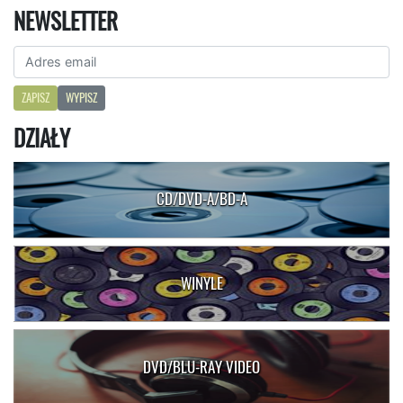
NEWSLETTER
ZAPISZ
WYPISZ
DZIAŁY
CD/DVD-A/BD-A
WINYLE
DVD/BLU-RAY VIDEO