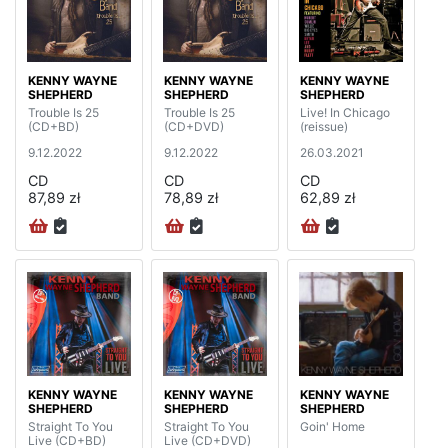
KENNY WAYNE
KENNY WAYNE
KENNY WAYNE
SHEPHERD
SHEPHERD
SHEPHERD
Trouble Is 25
Trouble Is 25
Live! In Chicago
(CD+BD)
(CD+DVD)
(reissue)
9.12.2022
9.12.2022
26.03.2021
CD
CD
CD
87,89 zł
78,89 zł
62,89 zł
KENNY WAYNE
KENNY WAYNE
KENNY WAYNE
SHEPHERD
SHEPHERD
SHEPHERD
Straight To You
Straight To You
Goin' Home
Live (CD+BD)
Live (CD+DVD)