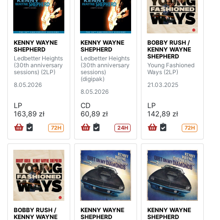
KENNY WAYNE
KENNY WAYNE
BOBBY RUSH /
SHEPHERD
SHEPHERD
KENNY WAYNE
SHEPHERD
Ledbetter Heights
Ledbetter Heights
(30th anniversary
(30th anniversary
Young Fashioned
sessions) (2LP)
sessions)
Ways (2LP)
(digipak)
8.05.2026
21.03.2025
8.05.2026
LP
CD
LP
163,89 zł
60,89 zł
142,89 zł
72H
24H
72H
BOBBY RUSH /
KENNY WAYNE
KENNY WAYNE
KENNY WAYNE
SHEPHERD
SHEPHERD