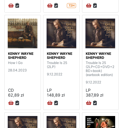
72H
KENNY WAYNE
KENNY WAYNE
KENNY WAYNE
SHEPHERD
SHEPHERD
SHEPHERD
How I Go
Trouble Is 25
Trouble Is 25
(2LP)
(2LP+CD+DVD+2
28.04.2023
BD+book)
9.12.2022
(earbook edition)
9.12.2022
CD
LP
LP
62,89 zł
148,89 zł
387,89 zł