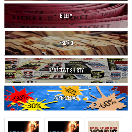
BILETY
KSIĄŻKI
GADŻETY/T-SHIRTY
WYPRZEDAŻ