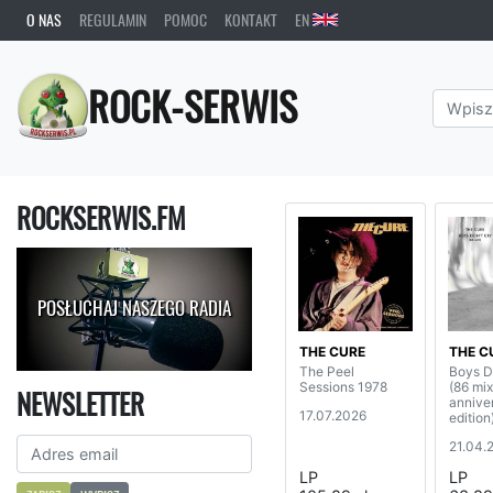
O NAS
REGULAMIN
POMOC
KONTAKT
EN
ROCK-SERWIS
ROCKSERWIS.FM
POSŁUCHAJ NASZEGO RADIA
THE CURE
THE C
The Peel
Boys D
Sessions 1978
(86 mix
NEWSLETTER
annive
17.07.2026
edition
21.04.
LP
LP