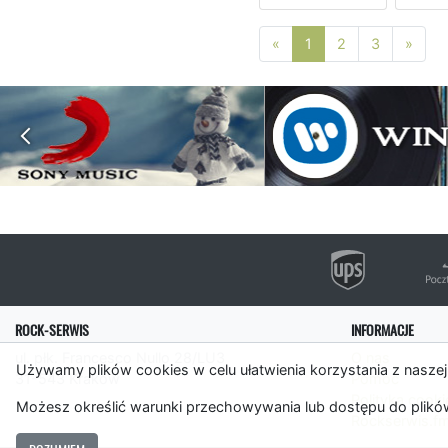
Poprzednia strona
Nast
«
1
2
3
»
ROCK-SERWIS
INFORMACJE
ul. płk. Francesco Nullo 28/LU3
O nas
Używamy plików cookies w celu ułatwienia korzystania z naszej
31-543 Kraków
Pomoc
Polityka cooki
Możesz określić warunki przechowywania lub dostępu do plików
Rockserwis.f