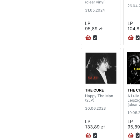
(clear vinyl)
26.04.
31.05.2024
LP
LP
95,89 zł
104,8
THE CURE
THE C
Happy The Man
A Lulla
(2LP)
Leipzig
(clear 
30.06.2023
19.05.
LP
LP
133,89 zł
95,89