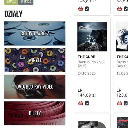
105,89 zł
63,89
ZAPISZ
WYPISZ
DZIAŁY
CD/DVD-A/BD-A
THE CURE
THE C
WINYLE
Rock In Rio vol.2
Dressi
(2LP)
Day Ou
24.10.2025
15.08.
DVD/BLU-RAY VIDEO
LP
LP
144,89 zł
123,8
BILETY