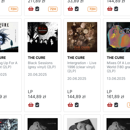
 zł
211,89 zł
33,89 zł
144,89 zł
72H
72H
72H
URE
THE CURE
THE CURE
THE CURE
ng Up For A
Black Sessions
Intergration - Live
Mixes Of A Lo
t (2LP)
(grey vinyl) (2LP)
1996 (clear vinyl)
World (180 gr
(2LP)
(2LP)
2025
20.06.2025
20.06.2025
13.06.2025
LP
LP
LP
9 zł
144,89 zł
144,89 zł
161,89 zł