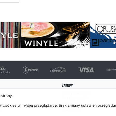
ępna strona
ZAKUPY
Formy płatności
 strony.
Koszty wysyłki
es
Panel Klienta
 cookies w Twojej przeglądarce. Brak zmiany ustawień przegląda
m
Regulamin