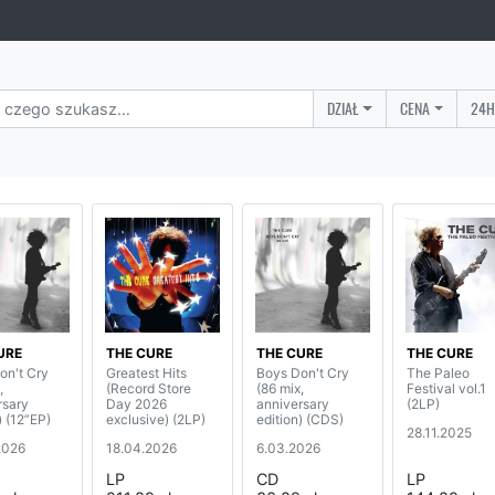
DZIAŁ
CENA
24H
URE
THE CURE
THE CURE
THE CURE
on't Cry
Greatest Hits
Boys Don't Cry
The Paleo
,
(Record Store
(86 mix,
Festival vol.1
rsary
Day 2026
anniversary
(2LP)
) (12”EP)
exclusive) (2LP)
edition) (CDS)
28.11.2025
2026
18.04.2026
6.03.2026
LP
CD
LP