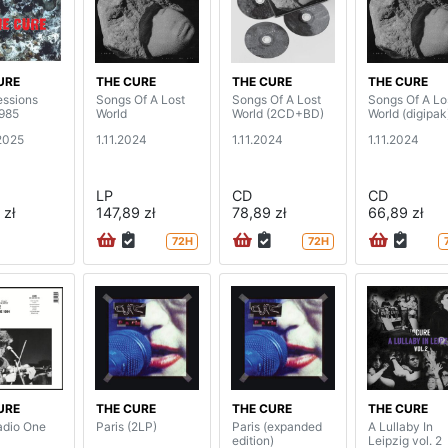
URE
THE CURE
THE CURE
THE CURE
ssions
Songs Of A Lost
Songs Of A Lost
Songs Of A Lo
985
World
World (2CD+BD)
World (digipak
2025
1.11.2024
1.11.2024
1.11.2024
LP
CD
CD
 zł
147,89 zł
78,89 zł
66,89 zł
72H
72H
URE
THE CURE
THE CURE
THE CURE
dio One
Paris (2LP)
Paris (expanded
A Lullaby In
edition)
Leipzig vol. 2