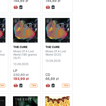
144,89 zł
144,89 zł
THE CURE
THE CURE
st
Mixes Of A Lost
Mixes Of A Lost
ams)
World (180 grams)
World (2CD)
(3LP)
13.06.2025
13.06.2025
LP
232,89 zł
CD
193,99 zł
66,89 zł
72H
72H
72H