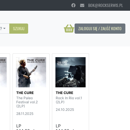
BOK@ROCKSERWIS.PL
?
SZUKAJ
ZALOGUJ SIĘ / ZAŁÓŻ KONTO
THE CURE
THE CURE
The Paleo
Rock In Rio vol.1
Festival vol.2
(2LP)
(2LP)
24.10.2025
28.11.2025
LP
LP