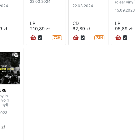
22.03.2024
(clear vinyl)
2024
22.03.2024
15.09.2023
LP
CD
LP
9 zł
210,89 zł
62,89 zł
95,89 zł
72H
72H
URE
by In
 vol.1
vinyl)
2023
 zł