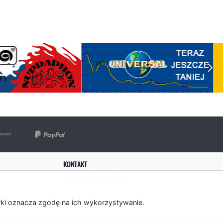
KONTAKT
bok@rockserwis.pl
rki oznacza zgodę na ich wykorzystywanie.