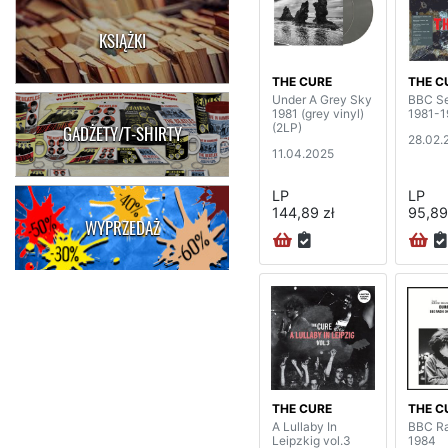
KSIĄŻKI
THE CURE
THE C
Under A Grey Sky
BBC Se
1981 (grey vinyl)
1981-1
(2LP)
GADŻETY/T-SHIRTY
28.02.
11.04.2025
LP
LP
144,89 zł
95,89
WYPRZEDAŻ
THE CURE
THE C
A Lullaby In
BBC Ra
Leipzkig vol.3
1984