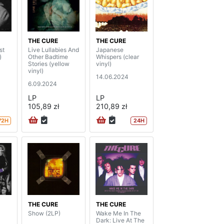
THE CURE
THE CURE
st
Live Lullabies And
Japanese
)
Other Badtime
Whispers (clear
Stories (yellow
vinyl)
vinyl)
14.06.2024
6.09.2024
LP
LP
105,89 zł
210,89 zł
72H
24H
THE CURE
THE CURE
Show (2LP)
Wake Me In The
Dark: Live At The