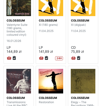
COLOSSEUM
COLOSSEUM
COLOSSEUM
Valentyne Suite
XI (180 grams)
XI (digipak)
(180 grams,
11.04.2025
11.04.2025
limited edition
coloured vinyl)
16.01.2026
LP
LP
CD
144,89 zł
141,89 zł
75,89 zł
24H
COLOSSEUM
COLOSSEUM
COLOSSEUM
Transmissions:
Restoration
Elegy – The
Live At the BBC
Recordings 1968-