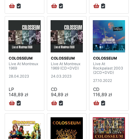
COLOSSEUM
COLOSSEUM
COLOSSEUM
Live At Montreux
Live At Montreux
Live At
1969
1969 (CD+DVD)
Rockpalast 2003
(2CD+DVD)
28.04.2023
24.03.2023
27.10.2022
LP
CD
CD
148,89 zł
94,89 zł
116,89 zł