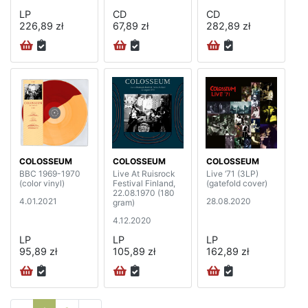
LP
CD
CD
226,89 zł
67,89 zł
282,89 zł
COLOSSEUM
COLOSSEUM
COLOSSEUM
BBC 1969-1970
Live At Ruisrock
Live ‘71 (3LP)
(color vinyl)
Festival Finland,
(gatefold cover)
22.08.1970 (180
4.01.2021
28.08.2020
gram)
4.12.2020
LP
LP
LP
95,89 zł
105,89 zł
162,89 zł