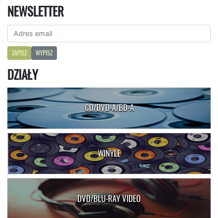
NEWSLETTER
ZAPISZ
WYPISZ
DZIAŁY
CD/DVD-A/BD-A
WINYLE
DVD/BLU-RAY VIDEO