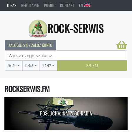
O NAS
REGULAMIN
POMOC
KONTAKT
EN
ROCK-SERWIS
ZALOGUJ SIĘ / ZAŁÓŻ KONTO
DZIAŁ
CENA
24H?
SZUKAJ
ROCKSERWIS.FM
POSŁUCHAJ NASZEGO RADIA