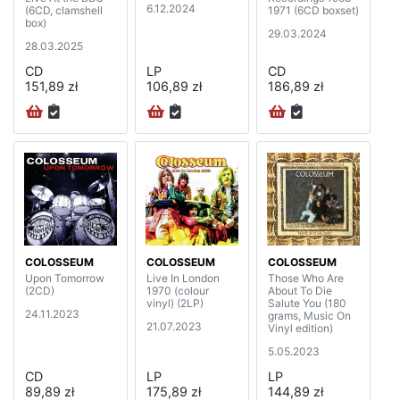
6.12.2024
(6CD, clamshell
1971 (6CD boxset)
box)
29.03.2024
28.03.2025
CD
LP
CD
151,89 zł
106,89 zł
186,89 zł
COLOSSEUM
COLOSSEUM
COLOSSEUM
Upon Tomorrow
Live In London
Those Who Are
(2CD)
1970 (colour
About To Die
vinyl) (2LP)
Salute You (180
24.11.2023
grams, Music On
21.07.2023
Vinyl edition)
5.05.2023
CD
LP
LP
89,89 zł
175,89 zł
144,89 zł