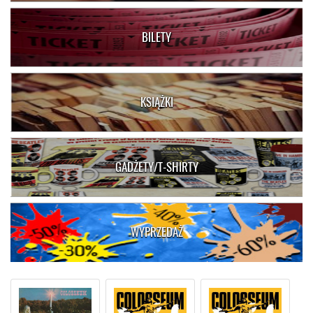
BILETY
KSIĄŻKI
GADŻETY/T-SHIRTY
WYPRZEDAŻ