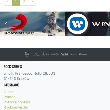
Poprzednia strona
Następna strona
«
1
2
»
ROCK-SERWIS
ul. płk. Francesco Nullo 28/LU3
31-543 Kraków
INFORMACJE
O nas
Pomoc
Polityka cookies
Rockserwis.fm