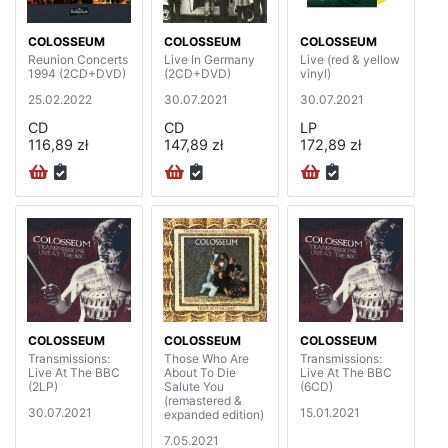
COLOSSEUM
COLOSSEUM
COLOSSEUM
Reunion Concerts
Live In Germany
Live (red & yellow
1994 (2CD+DVD)
(2CD+DVD)
vinyl)
25.02.2022
30.07.2021
30.07.2021
CD
CD
LP
116,89 zł
147,89 zł
172,89 zł
COLOSSEUM
COLOSSEUM
COLOSSEUM
Transmissions:
Those Who Are
Transmissions:
Live At The BBC
About To Die
Live At The BBC
(2LP)
Salute You
(6CD)
(remastered &
30.07.2021
15.01.2021
expanded edition)
7.05.2021