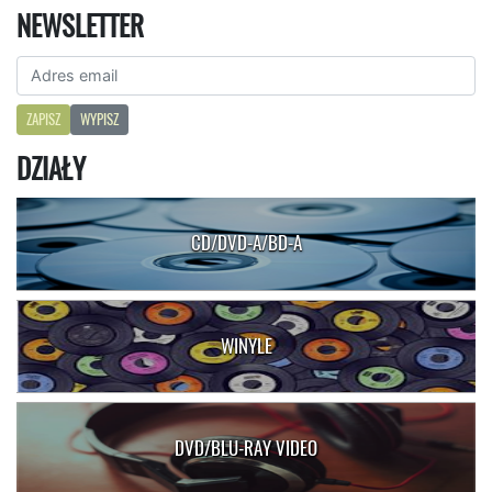
NEWSLETTER
ZAPISZ
WYPISZ
DZIAŁY
CD/DVD-A/BD-A
WINYLE
DVD/BLU-RAY VIDEO