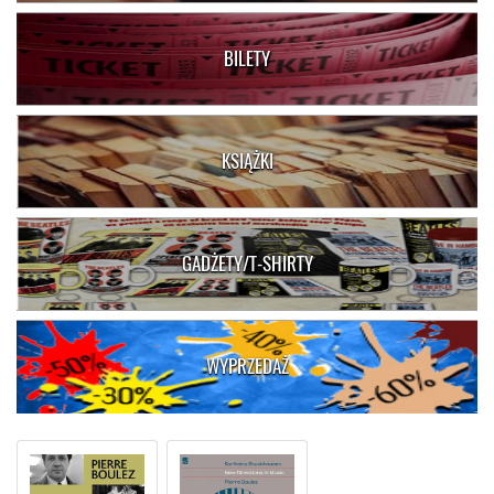
BILETY
KSIĄŻKI
GADŻETY/T-SHIRTY
WYPRZEDAŻ