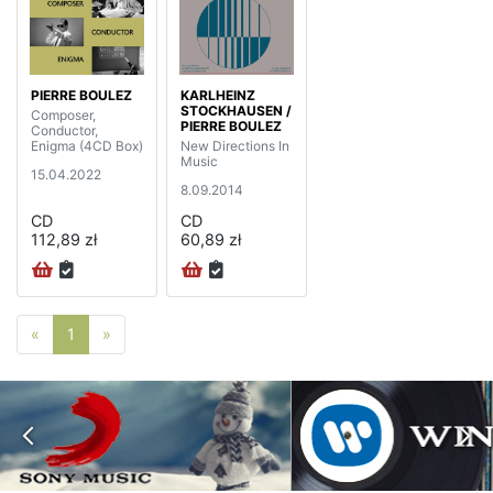
PIERRE BOULEZ
KARLHEINZ
STOCKHAUSEN /
Composer,
PIERRE BOULEZ
Conductor,
Enigma (4CD Box)
New Directions In
Music
15.04.2022
8.09.2014
CD
CD
112,89 zł
60,89 zł
Poprzednia strona
Następna strona
«
1
»