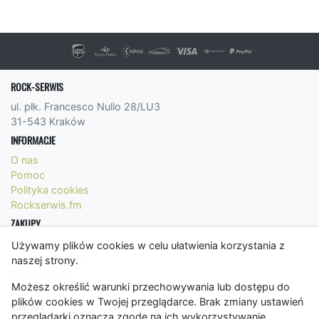
ROCK-SERWIS
ul. płk. Francesco Nullo 28/LU3
31-543 Kraków
INFORMACJE
O nas
Pomoc
Polityka cookies
Rockserwis.fm
ZAKUPY
Formy płatności
Używamy plików cookies w celu ułatwienia korzystania z
Koszty wysyłki
naszej strony.
Panel Klienta
Możesz określić warunki przechowywania lub dostępu do
Regulamin
plików cookies w Twojej przeglądarce. Brak zmiany ustawień
KONTAKT
przeglądarki oznacza zgodę na ich wykorzystywanie.