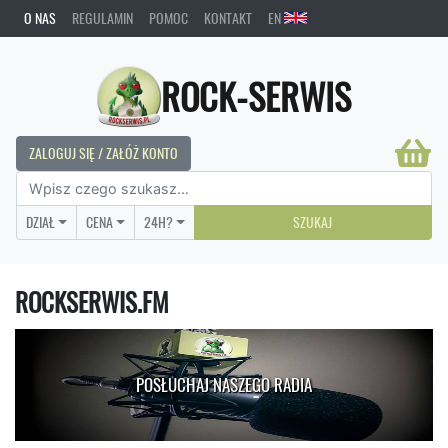
O NAS
REGULAMIN
POMOC
KONTAKT
EN
ROCK-SERWIS
ZALOGUJ SIĘ / ZAŁÓŻ KONTO
DZIAŁ
CENA
24H?
SZUKAJ
ROCKSERWIS.FM
POSŁUCHAJ NASZEGO RADIA