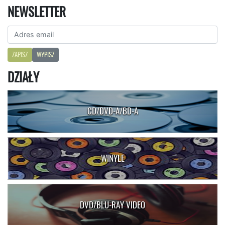
NEWSLETTER
ZAPISZ
WYPISZ
DZIAŁY
CD/DVD-A/BD-A
WINYLE
DVD/BLU-RAY VIDEO