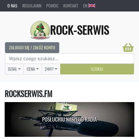
O NAS
REGULAMIN
POMOC
KONTAKT
EN
ROCK-SERWIS
ZALOGUJ SIĘ / ZAŁÓŻ KONTO
DZIAŁ
CENA
24H?
SZUKAJ
ROCKSERWIS.FM
POSŁUCHAJ NASZEGO RADIA