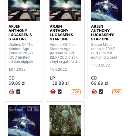
ARJEN
ARJEN
ARJEN
ANTHONY
ANTHONY
ANTHONY
LUCASSEN'S
LUCASSEN'S
LUCASSEN'S
STAR ONE
STAR ONE
STAR ONE
Victims Of The
Victims Of The
Space Metal
Modern Age
Modern Age
(reissue 2022)
(reissue 2022)
(reissue 2022)
(2CD limited
(2CD limited
(2LP+2CD black
edition digipak)
edition digipak)
vinyl in gatefold
11.03.2022
cover)
1.04.2022
1.04.2022
CD
LP
CD
69,89 zł
138,89 zł
69,89 zł
72H
72H