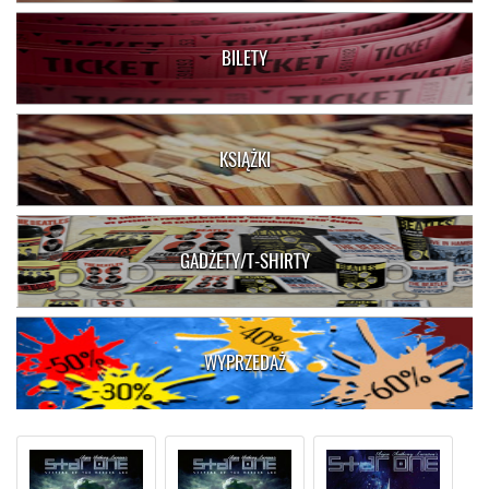
BILETY
KSIĄŻKI
GADŻETY/T-SHIRTY
WYPRZEDAŻ