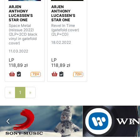
ARJEN
ARJEN
ANTHONY
ANTHONY
LUCASSEN'S
LUCASSEN'S
STAR ONE
STAR ONE
Space Metal
Revel In Time
(reissue 2022)
(gatefold cover)
(2LP+2CD black
(2LP+CD)
vinyl in gatefold
18.02.2022
cover)
11.03.2022
LP
LP
118,89 zł
118,89 zł
72H
72H
Poprzednia strona
Następna strona
«
1
»