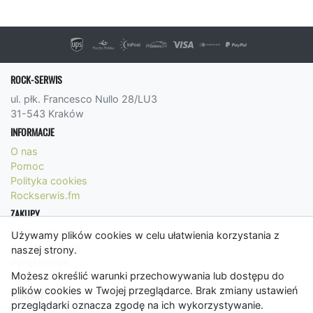
ROCK-SERWIS
ul. płk. Francesco Nullo 28/LU3
31-543 Kraków
INFORMACJE
O nas
Pomoc
Polityka cookies
Rockserwis.fm
ZAKUPY
Formy płatności
Używamy plików cookies w celu ułatwienia korzystania z
Koszty wysyłki
naszej strony.
Panel Klienta
Możesz określić warunki przechowywania lub dostępu do
Regulamin
plików cookies w Twojej przeglądarce. Brak zmiany ustawień
KONTAKT
przeglądarki oznacza zgodę na ich wykorzystywanie.