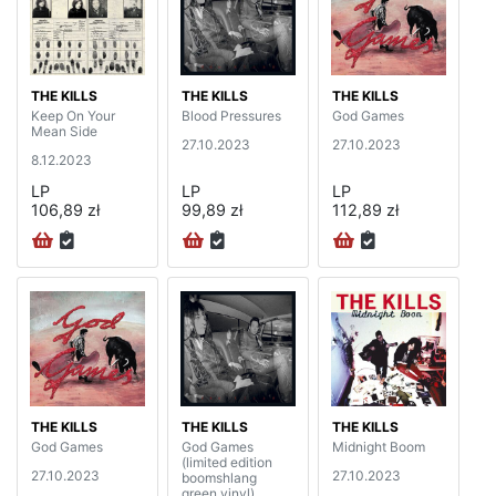
THE KILLS
THE KILLS
THE KILLS
Keep On Your
Blood Pressures
God Games
Mean Side
27.10.2023
27.10.2023
8.12.2023
LP
LP
LP
106,89 zł
99,89 zł
112,89 zł
THE KILLS
THE KILLS
THE KILLS
God Games
God Games
Midnight Boom
(limited edition
27.10.2023
27.10.2023
boomshlang
green vinyl)