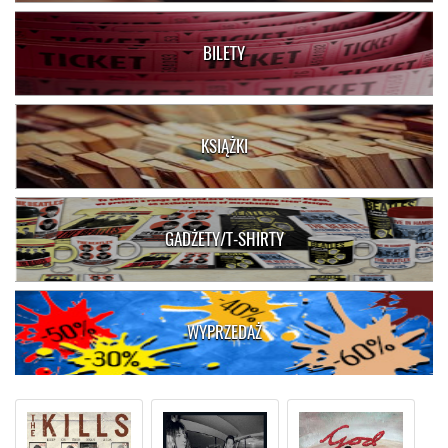
BILETY
KSIĄŻKI
GADŻETY/T-SHIRTY
WYPRZEDAŻ