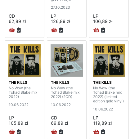
27.10.2023
CD
LP
LP
62,89 zł
126,89 zł
106,89 zł
THE KILLS
THE KILLS
THE KILLS
No Wow (the
No Wow (the
No Wow (the
Tchad Blake mix
Tchad Blake mix
Tchad Blake mix
2022)
2022) (2CD)
2022) (limited
edition gold vinyl)
10.06.2022
10.06.2022
10.06.2022
LP
CD
LP
105,89 zł
69,89 zł
119,89 zł