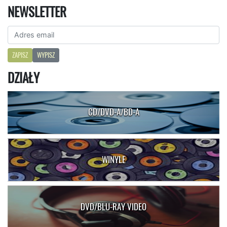
NEWSLETTER
ZAPISZ
WYPISZ
DZIAŁY
CD/DVD-A/BD-A
WINYLE
DVD/BLU-RAY VIDEO