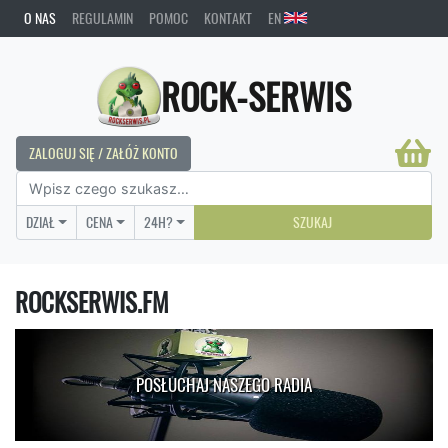
O NAS
REGULAMIN
POMOC
KONTAKT
EN
ROCK-SERWIS
ZALOGUJ SIĘ / ZAŁÓŻ KONTO
DZIAŁ
CENA
24H?
SZUKAJ
ROCKSERWIS.FM
POSŁUCHAJ NASZEGO RADIA