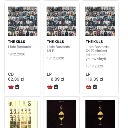
THE KILLS
THE KILLS
THE KILLS
Little Bastards
Little Bastards
Little Bastards
(2LP)
(2LP) (limited
18.12.2020
edition neon
18.12.2020
yellow vinyl)
18.12.2020
CD
LP
LP
62,89 zł
118,89 zł
119,89 zł