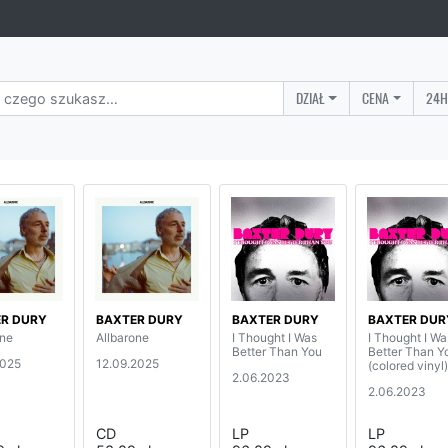
DZIAŁ
CENA
24H
R DURY
BAXTER DURY
BAXTER DURY
BAXTER DUR
one
Allbarone
I Thought I Was
I Thought I Wa
Better Than You
Better Than Y
2025
12.09.2025
(colored vinyl)
2.06.2023
2.06.2023
CD
LP
LP