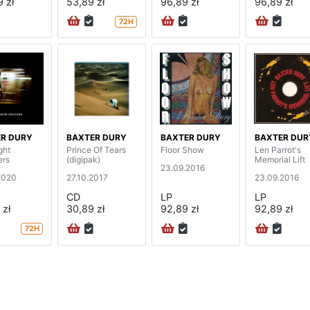
 zł
53,89 zł
96,89 zł
96,89 zł
72H
R DURY
BAXTER DURY
BAXTER DURY
BAXTER DUR
ght
Prince Of Tears
Floor Show
Len Parrot's
ers
(digipak)
Memorial Lift
23.09.2016
2020
27.10.2017
23.09.2016
CD
LP
LP
 zł
30,89 zł
92,89 zł
92,89 zł
72H
na