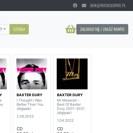
BOK@ROCKSERWIS.PL
?
SZUKAJ
ZALOGUJ SIĘ / ZAŁÓŻ KONTO
Y
BAXTER DURY
BAXTER DURY
s
I Thought I Was
Mr Maserati -
ou
Better Than You
Best Of Baxter
(digipak)
Dury 2001-2021
(digipak)
2.06.2023
1.04.2022
CD
CD