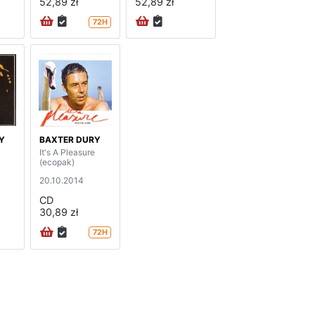
52,89 zł
52,89 zł
72H
Y
BAXTER DURY
It's A Pleasure
(ecopak)
20.10.2014
CD
30,89 zł
72H