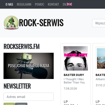
O NAS
REGULAMIN
POMOC
KONTAKT
EN
ROCK-SERWIS
ROCKSERWIS.FM
POSŁUCHAJ NASZEGO RADIA
BAXTER DURY
BAXTE
I Thought I Was
Allbar
Better Than You
NEWSLETTER
31.10.
7.08.2026
LP
LP