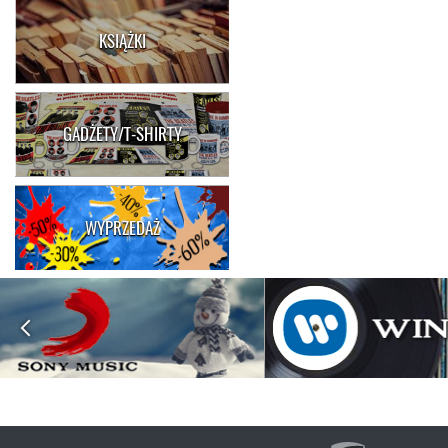
KSIĄŻKI
GADŻETY/T-SHIRTY
WYPRZEDAŻ