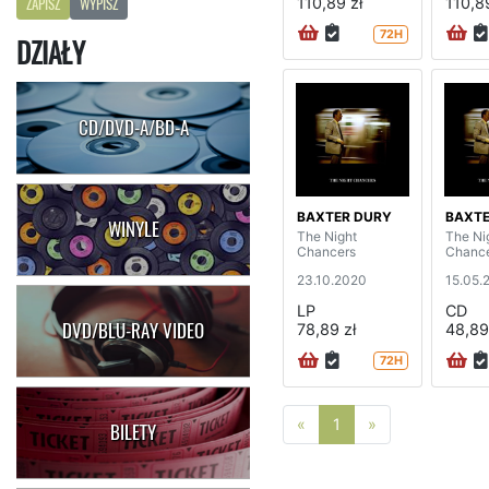
110,89 zł
110,89
ZAPISZ
WYPISZ
72H
DZIAŁY
CD/DVD-A/BD-A
BAXTER DURY
BAXTE
WINYLE
The Night
The Ni
Chancers
Chanc
23.10.2020
15.05.
LP
CD
DVD/BLU-RAY VIDEO
78,89 zł
48,89
72H
Poprzednia strona
Następna stro
«
1
»
BILETY