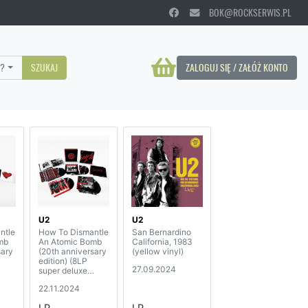
BOK@ROCKSERWIS.PL
?
SZUKAJ
ZALOGUJ SIĘ / ZAŁÓŻ KONTO
U2
U2
ntle
How To Dismantle
San Bernardino
mb
An Atomic Bomb
California, 1983
sary
(20th anniversary
(yellow vinyl)
edition) (8LP
27.09.2024
super deluxe
 set)
collectors box set)
22.11.2024
LP
LP