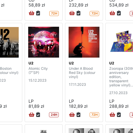
 zł
58,89 zł
232,89 zł
534,89 zł
72H
72H
U2
U2
U2
 Boston
Atomic City
Under A Blood
Zooropa (30t
olour vinyl)
(7”SP)
Red Sky (colour
anniversary
vinyl)
edition,
2023
15.12.2023
transparent
17.11.2023
yellow vinyl)
(2LP)
27.10.2023
LP
LP
LP
9 zł
81,89 zł
182,89 zł
288,89 zł
24H
72H