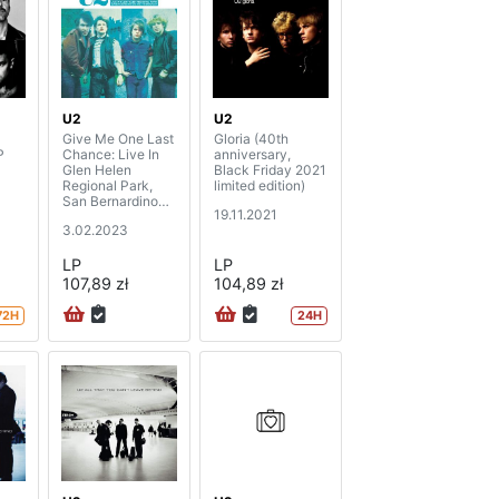
U2
U2
Give Me One Last
Gloria (40th
P
Chance: Live In
anniversary,
Glen Helen
Black Friday 2021
Regional Park,
limited edition)
San Bernardino
19.11.2021
1983
3.02.2023
LP
LP
107,89 zł
104,89 zł
72H
24H