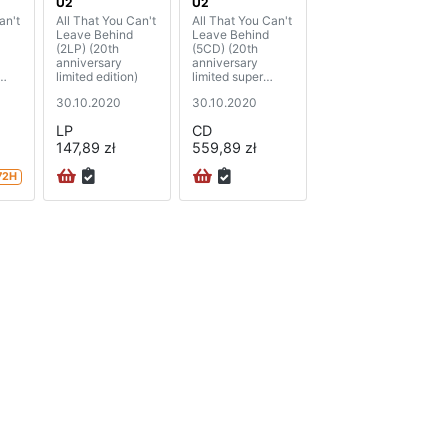
U2
U2
an't
All That You Can't
All That You Can't
Leave Behind
Leave Behind
(2LP) (20th
(5CD) (20th
anniversary
anniversary
limited edition)
limited super
deluxe edition)
30.10.2020
30.10.2020
LP
CD
147,89 zł
559,89 zł
72H