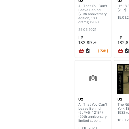
U2
U2
All That You Can't
U2 18 
Leave Behind
(2LP)
(20th anniversary
15.01.
edition, 180
grams) (2LP)
25.06.2021
LP
LP
182,89 zł
182,8
72H
U2
U2
All That You Can't
The Ri
Leave Behind
York 1
(6LP+5x12”EP)
1982 (c
(20th anniversary
18.10.
limited super
deluxe edition)
30.10.2020