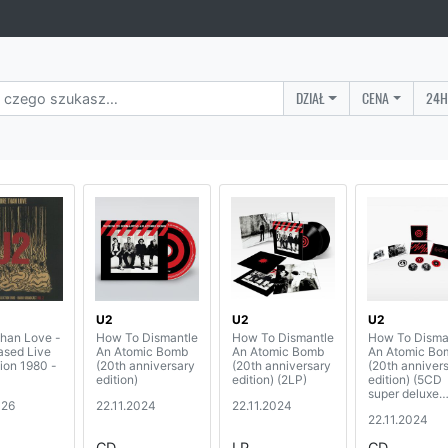
DZIAŁ
CENA
24H
U2
U2
U2
han Love -
How To Dismantle
How To Dismantle
How To Disma
ased Live
An Atomic Bomb
An Atomic Bomb
An Atomic Bo
ion 1980 -
(20th anniversary
(20th anniversary
(20th anniver
edition)
edition) (2LP)
edition) (5CD
super deluxe
026
22.11.2024
22.11.2024
collectors box
22.11.2024
CD
LP
CD