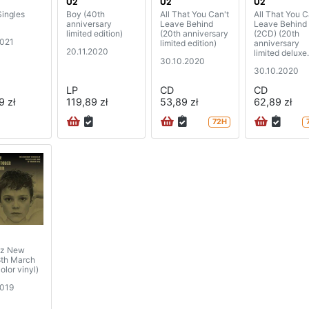
U2
U2
U2
Singles
Boy (40th
All That You Can't
All That You C
anniversary
Leave Behind
Leave Behind
limited edition)
(20th anniversary
(2CD) (20th
2021
limited edition)
anniversary
20.11.2020
limited deluxe
30.10.2020
edition)
30.10.2020
LP
CD
CD
9 zł
119,89 zł
53,89 zł
62,89 zł
72H
tz New
8th March
olor vinyl)
2019