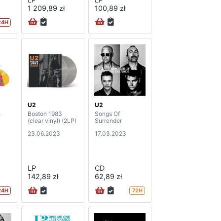
1 209,89 zł
100,89 zł
24H
U2
U2
h
Boston 1983
Songs Of
(clear vinyl) (2LP)
Surrender
23.06.2023
17.03.2023
LP
CD
142,89 zł
62,89 zł
24H
72H