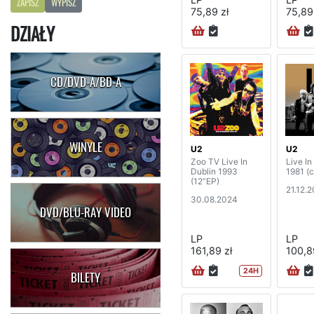
ZAPISZ
WYPISZ
75,89 zł
75,89
DZIAŁY
CD/DVD-A/BD-A
WINYLE
U2
U2
Zoo TV Live In
Live In
Dublin 1993
1981 (c
(12”EP)
21.12.
30.08.2024
DVD/BLU-RAY VIDEO
LP
LP
161,89 zł
100,8
24H
BILETY