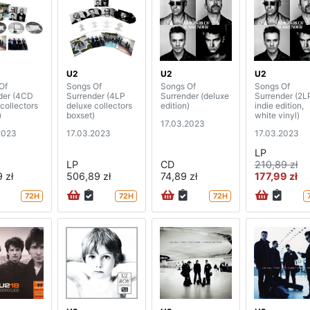
U2
U2
U2
Of
Songs Of
Songs Of
Songs Of
der (4CD
Surrender (4LP
Surrender (deluxe
Surrender (2L
collectors
deluxe collectors
edition)
indie edition,
)
boxset)
white vinyl)
17.03.2023
2023
17.03.2023
17.03.2023
LP
LP
CD
210,89 zł
 zł
506,89 zł
74,89 zł
177,99 zł
72H
72H
72H