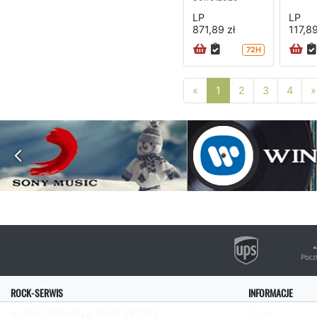
LP
LP
871,89 zł
117,89
72H
Poprzednia strona
«
1
2
3
4
»
ROCK-SERWIS
INFORMACJE
ul. płk. Francesco Nullo 28/LU3
O nas