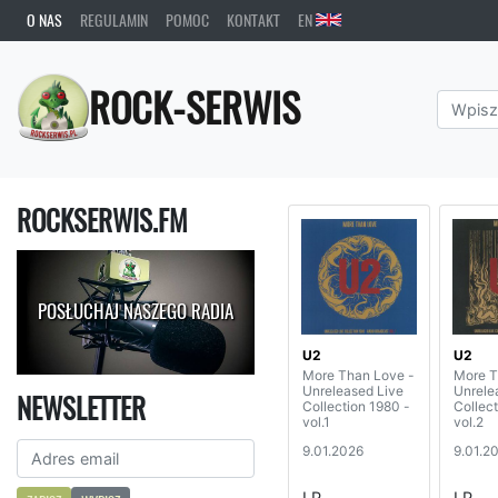
O NAS
REGULAMIN
POMOC
KONTAKT
EN
ROCK-SERWIS
ROCKSERWIS.FM
POSŁUCHAJ NASZEGO RADIA
U2
U2
More Than Love -
More T
Unreleased Live
Unrele
NEWSLETTER
Collection 1980 -
Collect
vol.1
vol.2
9.01.2026
9.01.2
LP
LP