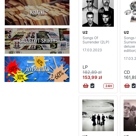
KSIĄŻKI
U2
U2
Songs Of
Songs 
GADŻETY/T-SHIRTY
Surrender (2LP)
Surren
deluxe 
17.03.2023
edition
17.03.
LP
WYPRZEDAŻ
182,89 zł
CD
153,99 zł
161,89
24H