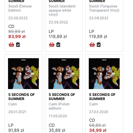
SUMMER
SUMMER
SUMMER
5sos5 (Deluxe
5sos5 (standard
5sos5 (Turquoise
Edition)
opaque white
Transparent Vinyl)
vinyl)
23.09.2022
23.09.2022
23.09.2022
CD
89,89 zł
LP
LP
83,99 zł
119,89 zł
119,89 zł
5 SECONDS OF
5 SECONDS OF
5 SECONDS OF
SUMMER
SUMMER
SUMMER
Calm
Calm (Polish
Calm
edition)
29.01.2021
27.03.2020
11.09.2020
CD
LP
CD
58,89 zł
91,89 zł
35,89 zł
34,99 zł