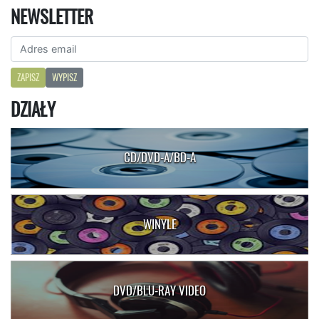
NEWSLETTER
ZAPISZ
WYPISZ
DZIAŁY
CD/DVD-A/BD-A
WINYLE
DVD/BLU-RAY VIDEO