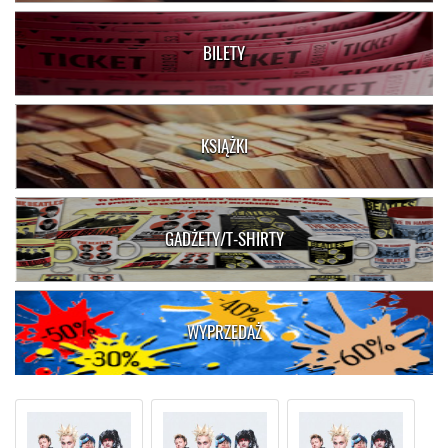
BILETY
KSIĄŻKI
GADŻETY/T-SHIRTY
WYPRZEDAŻ