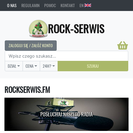
O NAS
REGULAMIN
POMOC
KONTAKT
EN
ROCK-SERWIS
ZALOGUJ SIĘ / ZAŁÓŻ KONTO
DZIAŁ
CENA
24H?
SZUKAJ
ROCKSERWIS.FM
POSŁUCHAJ NASZEGO RADIA