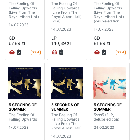
The Feeling Of
The Feeling Of
The Feeling Of
Falling Upwards
Falling Upwards
Falling Upwards
(Live From The
(Live From The
(Live From The
Royal Albert Hall)
Royal Albert Hall)
Royal Albert Hall)
(2LP)
(deluxe edition
14.07.2023
mediabook)
14.07.2023
14.07.2023
CD
LP
CD
67,89 zł
140,89 zł
81,89 zł
72H
72H
5 SECONDS OF
5 SECONDS OF
5 SECONDS OF
SUMMER
SUMMER
SUMMER
The Feeling Of
The Feeling Of
5sos5 (2LP,
Falling Upwards
Falling Upwards
deluxe edition)
(Live From The
14.07.2023
24.02.2023
Royal Albert Hall)
14.07.2023