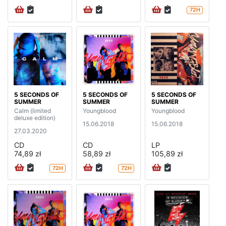
72H
5 SECONDS OF
5 SECONDS OF
5 SECONDS OF
SUMMER
SUMMER
SUMMER
Calm (limited
Youngblood
Youngblood
deluxe edition)
15.06.2018
15.06.2018
27.03.2020
CD
CD
LP
74,89 zł
58,89 zł
105,89 zł
72H
72H