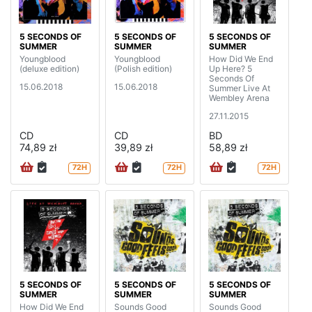
5 SECONDS OF
5 SECONDS OF
5 SECONDS OF
SUMMER
SUMMER
SUMMER
Youngblood
Youngblood
How Did We End
(deluxe edition)
(Polish edition)
Up Here? 5
Seconds Of
15.06.2018
15.06.2018
Summer Live At
Wembley Arena
27.11.2015
CD
CD
BD
74,89 zł
39,89 zł
58,89 zł
72H
72H
72H
5 SECONDS OF
5 SECONDS OF
5 SECONDS OF
SUMMER
SUMMER
SUMMER
How Did We End
Sounds Good
Sounds Good