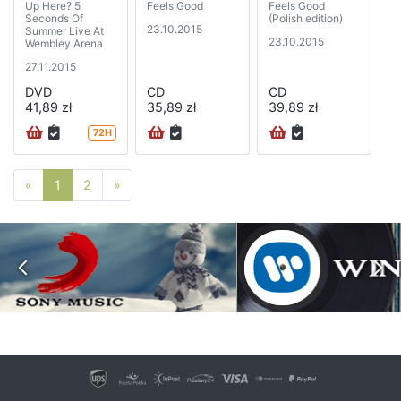
Up Here? 5
Feels Good
Feels Good
Seconds Of
(Polish edition)
23.10.2015
Summer Live At
23.10.2015
Wembley Arena
27.11.2015
DVD
CD
CD
41,89 zł
35,89 zł
39,89 zł
72H
Poprzednia strona
Następna strona
«
1
2
»