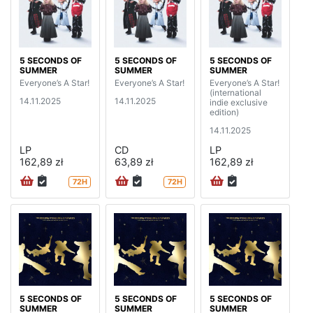
5 SECONDS OF
5 SECONDS OF
5 SECONDS OF
SUMMER
SUMMER
SUMMER
Everyone’s A Star!
Everyone’s A Star!
Everyone’s A Star!
(international
14.11.2025
14.11.2025
indie exclusive
edition)
14.11.2025
LP
CD
LP
162,89 zł
63,89 zł
162,89 zł
72H
72H
5 SECONDS OF
5 SECONDS OF
5 SECONDS OF
SUMMER
SUMMER
SUMMER