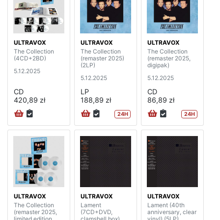
ULTRAVOX
ULTRAVOX
ULTRAVOX
The Collection
The Collection
The Collection
(4CD+2BD)
(remaster 2025)
(remaster 2025,
(2LP)
digipak)
5.12.2025
5.12.2025
5.12.2025
CD
LP
CD
420,89 zł
188,89 zł
86,89 zł
24H
24H
ULTRAVOX
ULTRAVOX
ULTRAVOX
The Collection
Lament
Lament (40th
(remaster 2025,
(7CD+DVD,
anniversary, clear
limited edition,
clamshell box)
vinyl) (5LP)