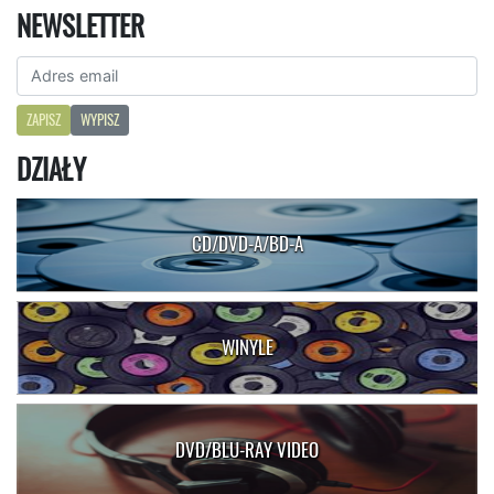
NEWSLETTER
ZAPISZ
WYPISZ
DZIAŁY
CD/DVD-A/BD-A
WINYLE
DVD/BLU-RAY VIDEO