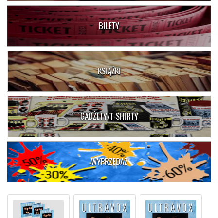
BILETY
KSIĄŻKI
GADŻETY/T-SHIRTY
WYPRZEDAŻ