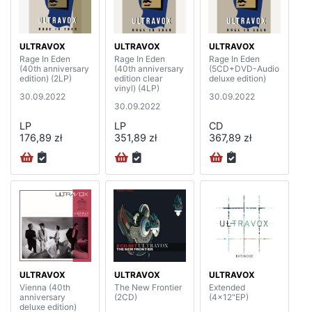
ULTRAVOX
ULTRAVOX
ULTRAVOX
Rage In Eden
Rage In Eden
Rage In Eden
(40th anniversary
(40th anniversary
(5CD+DVD-Audio
edition) (2LP)
edition clear
deluxe edition)
vinyl) (4LP)
30.09.2022
30.09.2022
30.09.2022
LP
LP
CD
176,89 zł
351,89 zł
367,89 zł
ULTRAVOX
ULTRAVOX
ULTRAVOX
Vienna (40th
The New Frontier
Extended
anniversary
(2CD)
(4x12"EP)
deluxe edition)