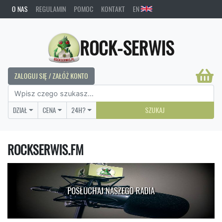
O NAS
REGULAMIN
POMOC
KONTAKT
EN
ROCK-SERWIS
ZALOGUJ SIĘ / ZAŁÓŻ KONTO
DZIAŁ
CENA
24H?
SZUKAJ
ROCKSERWIS.FM
POSŁUCHAJ NASZEGO RADIA