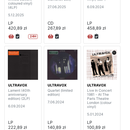
coloured vinyl)
27.06.2025
6.09.2024
(4LP)
5.12.2025
LP
CD
LP
420,89 zł
267,89 zł
458,89 zł
24H
ULTRAVOX
ULTRAVOX
ULTRAVOX
Lament (40th
Quartet (limited
Live In Concert
anniversary
edition)
1981 - At The
edition) (2LP)
Paris Theatre
7.06.2024
London (colour
6.09.2024
vinyl)
5.01.2024
LP
LP
LP
222,89 zł
140,89 zł
100,89 zł