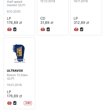
10.12.2018
16.11.2018
(half speed
master) (2LP)
9.10.2020
LP
CD
LP
176,89 zł
31,89 zł
312,89 zł
ULTRAVOX
Return To Eden
(2LP)
19.01.2018
LP
176,89 zł
24H