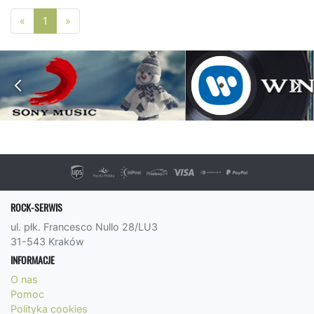
Poprzednia strona
Następna strona
«
1
»
ROCK-SERWIS
ul. płk. Francesco Nullo 28/LU3
31-543 Kraków
INFORMACJE
O nas
Pomoc
Polityka cookies