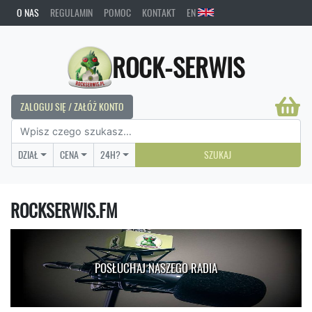
O NAS
REGULAMIN
POMOC
KONTAKT
EN
ROCK-SERWIS
ZALOGUJ SIĘ / ZAŁÓŻ KONTO
DZIAŁ
CENA
24H?
SZUKAJ
ROCKSERWIS.FM
POSŁUCHAJ NASZEGO RADIA