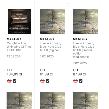
MYSTERY
MYSTERY
MYSTERY
Caught In The
Live In Poznań,
Live In Poznań,
Whirlwind Of Time
Blue-Note Club
Blue-Note Club
(3CD+BD)
(2CD) (digipak)
(2CD) (limited
edition
12.02.2021
7.02.2020
mediabook)
7.02.2020
CD
CD
CD
134,89 zł
61,89 zł
87,89 zł