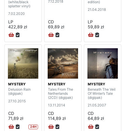
7.12.2018
(white/black
edition)
splatter vinyl)
21.04.2018
7.02.2020
LP
CD
LP
422,89 zł
69,89 zł
59,89 zł
MYSTERY
MYSTERY
MYSTERY
Delusion Rain
Tales From The
Beneath The Veil
(digipak)
Netherlands
Of Winter’s Tale
(2CD) (digipak)
(digipak)
27.10.2015
13.11.2014
21.05.2007
CD
CD
CD
71,89 zł
114,89 zł
64,89 zł
24H