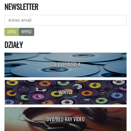
NEWSLETTER
ZAPISZ
WYPISZ
DZIAŁY
CD/DVD-A/BD-A
WINYLE
DVD/BLU-RAY VIDEO