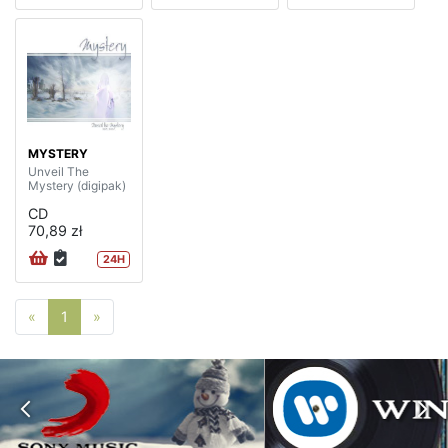
MYSTERY
Unveil The
Mystery (digipak)
CD
70,89 zł
24H
Poprzednia strona
Następna strona
«
1
»