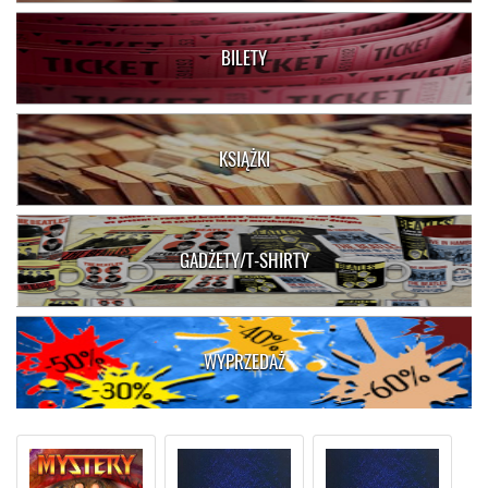
BILETY
KSIĄŻKI
GADŻETY/T-SHIRTY
WYPRZEDAŻ