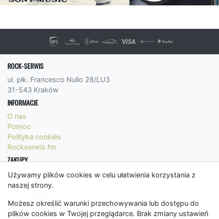
ROCK-SERWIS
ul. płk. Francesco Nullo 28/LU3
31-543 Kraków
INFORMACJE
O nas
Pomoc
Polityka cookies
Rockserwis.fm
ZAKUPY
Formy płatności
Używamy plików cookies w celu ułatwienia korzystania z
Koszty wysyłki
naszej strony.
Panel Klienta
Możesz określić warunki przechowywania lub dostępu do
Regulamin
plików cookies w Twojej przeglądarce. Brak zmiany ustawień
KONTAKT