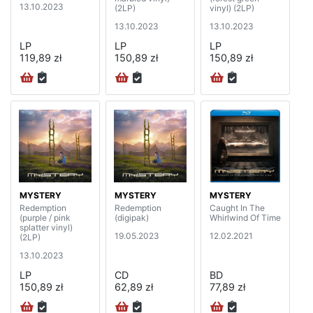
13.10.2023
(2LP)
vinyl) (2LP)
13.10.2023
13.10.2023
LP
LP
LP
119,89 zł
150,89 zł
150,89 zł
MYSTERY
MYSTERY
MYSTERY
Redemption
Redemption
Caught In The
(purple / pink
(digipak)
Whirlwind Of Time
splatter vinyl)
19.05.2023
12.02.2021
(2LP)
13.10.2023
LP
CD
BD
150,89 zł
62,89 zł
77,89 zł