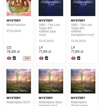
MYSTERY
MYSTERY
MYSTERY
Mind Pollution
1992 – The Lost
1992 – The Lost
Tapes (EP,
Tapes (EP,
27.12.2024
45RPM, blue
45RPM,
vinyl)
transparent vinyl)
13.10.2023
13.10.2023
CD
LP
LP
78,89 zł
71,89 zł
71,89 zł
24H
MYSTERY
MYSTERY
MYSTERY
Redemption (2LP)
Redemption (blue
Redemption
marbled vinyl)
(forest green