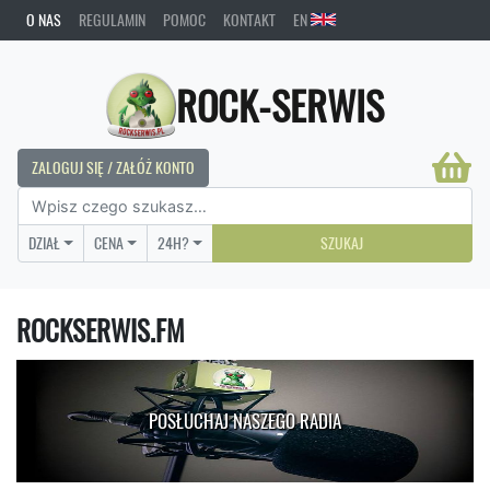
O NAS
REGULAMIN
POMOC
KONTAKT
EN
ROCK-SERWIS
ZALOGUJ SIĘ / ZAŁÓŻ KONTO
DZIAŁ
CENA
24H?
SZUKAJ
ROCKSERWIS.FM
POSŁUCHAJ NASZEGO RADIA