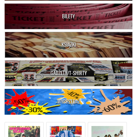
BILETY
KSIĄŻKI
GADŻETY/T-SHIRTY
WYPRZEDAŻ