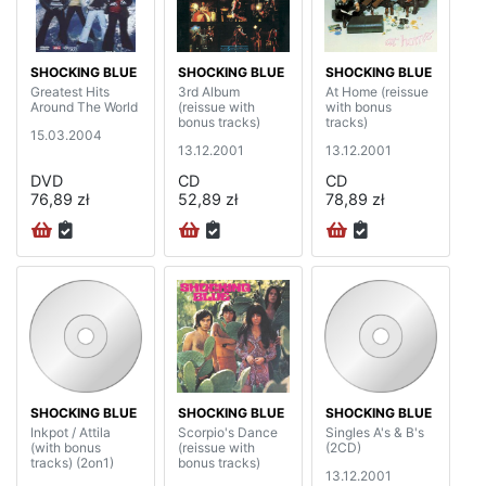
SHOCKING BLUE
SHOCKING BLUE
SHOCKING BLUE
Greatest Hits
3rd Album
At Home (reissue
Around The World
(reissue with
with bonus
bonus tracks)
tracks)
15.03.2004
13.12.2001
13.12.2001
DVD
CD
CD
76,89 zł
52,89 zł
78,89 zł
SHOCKING BLUE
SHOCKING BLUE
SHOCKING BLUE
Inkpot / Attila
Scorpio's Dance
Singles A's & B's
(with bonus
(reissue with
(2CD)
tracks) (2on1)
bonus tracks)
13.12.2001