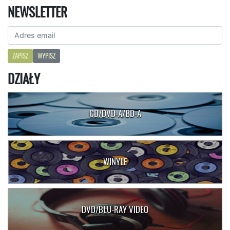
NEWSLETTER
ZAPISZ
WYPISZ
DZIAŁY
CD/DVD-A/BD-A
WINYLE
DVD/BLU-RAY VIDEO