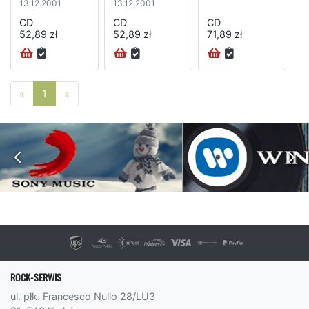
13.12.2001
13.12.2001
CD
CD
CD
52,89 zł
52,89 zł
71,89 zł
Poprzednia strona
Następna strona
«
1
»
ROCK-SERWIS
ul. płk. Francesco Nullo 28/LU3