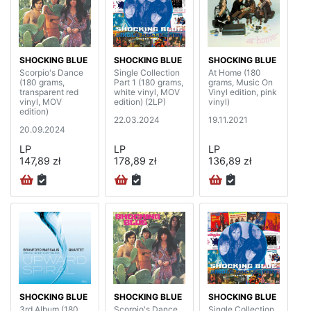
SHOCKING BLUE
SHOCKING BLUE
SHOCKING BLUE
Scorpio's Dance
Single Collection
At Home (180
(180 grams,
Part 1 (180 grams,
grams, Music On
transparent red
white vinyl, MOV
Vinyl edition, pink
vinyl, MOV
edition) (2LP)
vinyl)
edition)
22.03.2024
19.11.2021
20.09.2024
LP
LP
LP
147,89 zł
178,89 zł
136,89 zł
SHOCKING BLUE
SHOCKING BLUE
SHOCKING BLUE
3rd Album (180
Scorpio's Dance
Single Collection