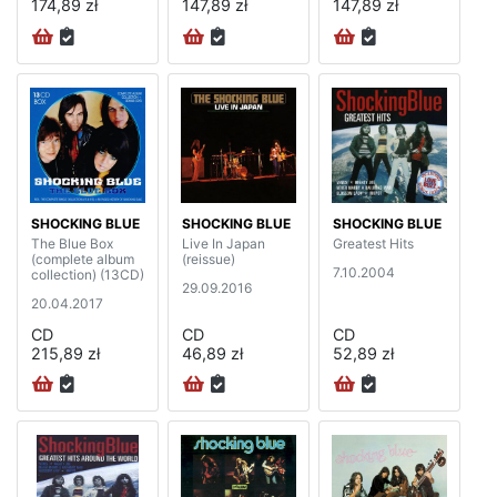
174,89 zł
147,89 zł
147,89 zł
SHOCKING BLUE
SHOCKING BLUE
SHOCKING BLUE
The Blue Box
Live In Japan
Greatest Hits
(complete album
(reissue)
7.10.2004
collection) (13CD)
29.09.2016
20.04.2017
CD
CD
CD
215,89 zł
46,89 zł
52,89 zł