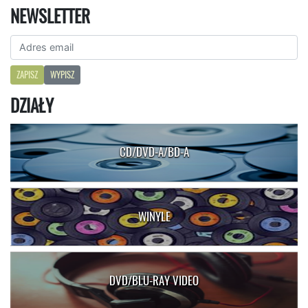
NEWSLETTER
ZAPISZ
WYPISZ
DZIAŁY
CD/DVD-A/BD-A
WINYLE
DVD/BLU-RAY VIDEO