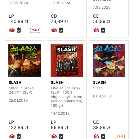
17.05.2024
17.05.2024
7.08.2020
LP
CD
CD
140,89 zł
78,89 zł
50,89 zł
24H
SLASH
SLASH
SLASH
Made In Stoke
Live At The Roxy
Slash
24/7/11 (3LP)
(3LP) (100%
6.04.2010
virgin vinyl limited
25.01.2019
edition numbered,
180 gr)
14.12.2018
LP
LP
CD
132,89 zł
96,89 zł
38,89 zł
72H