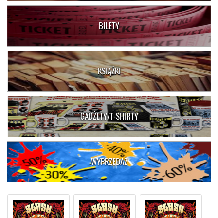
BILETY
KSIĄŻKI
GADŻETY/T-SHIRTY
WYPRZEDAŻ