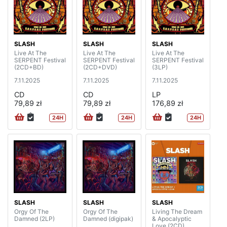
SLASH
SLASH
SLASH
Live At The
Live At The
Live At The
SERPENT Festival
SERPENT Festival
SERPENT Festival
(2CD+BD)
(2CD+DVD)
(3LP)
7.11.2025
7.11.2025
7.11.2025
CD
CD
LP
79,89 zł
79,89 zł
176,89 zł
24H
24H
24H
SLASH
SLASH
SLASH
Orgy Of The
Orgy Of The
Living The Dream
Damned (2LP)
Damned (digipak)
& Apocalyptic
Love (2CD)