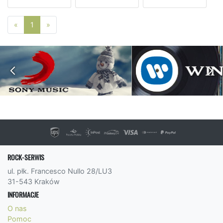
Poprzednia strona
Następna strona
«
1
»
ROCK-SERWIS
ul. płk. Francesco Nullo 28/LU3
31-543 Kraków
INFORMACJE
O nas
Pomoc