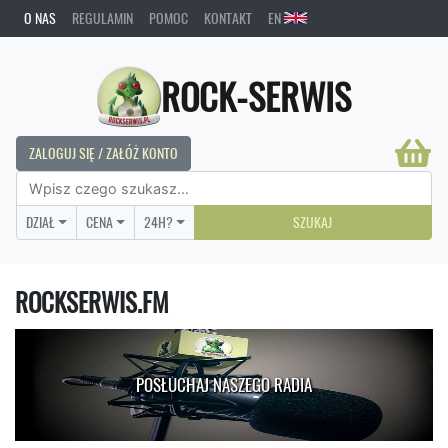
O NAS
REGULAMIN
POMOC
KONTAKT
EN
ROCK-SERWIS
ZALOGUJ SIĘ / ZAŁÓŻ KONTO
DZIAŁ
CENA
24H?
SZUKAJ
ROCKSERWIS.FM
POSŁUCHAJ NASZEGO RADIA