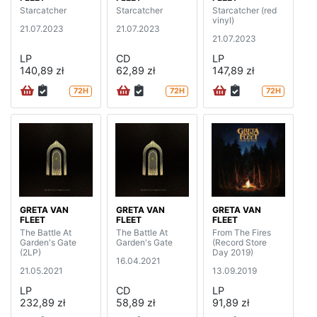
Starcatcher
Starcatcher
Starcatcher (red
vinyl)
21.07.2023
21.07.2023
21.07.2023
LP
CD
LP
140,89 zł
62,89 zł
147,89 zł
72H
72H
72H
GRETA VAN
GRETA VAN
GRETA VAN
FLEET
FLEET
FLEET
The Battle At
The Battle At
From The Fires
Garden's Gate
Garden's Gate
(Record Store
(2LP)
Day 2019)
16.04.2021
21.05.2021
13.09.2019
LP
CD
LP
232,89 zł
58,89 zł
91,89 zł