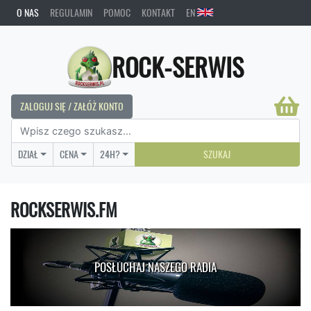
O NAS
REGULAMIN
POMOC
KONTAKT
EN
ROCK-SERWIS
ZALOGUJ SIĘ / ZAŁÓŻ KONTO
DZIAŁ
CENA
24H?
SZUKAJ
ROCKSERWIS.FM
POSŁUCHAJ NASZEGO RADIA