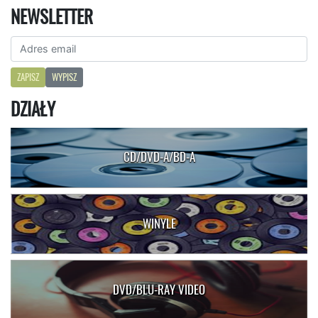
NEWSLETTER
ZAPISZ
WYPISZ
DZIAŁY
CD/DVD-A/BD-A
WINYLE
DVD/BLU-RAY VIDEO