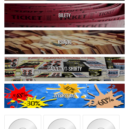
BILETY
KSIĄŻKI
GADŻETY/T-SHIRTY
WYPRZEDAŻ