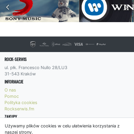
ROCK-SERWIS
ul. płk. Francesco Nullo 28/LU3
31-543 Kraków
INFORMACJE
O nas
Pomoc
Polityka cookies
Rockserwis.fm
ZAKUPY
Formy płatności
Używamy plików cookies w celu ułatwienia korzystania z
Koszty wysyłki
naszej strony.