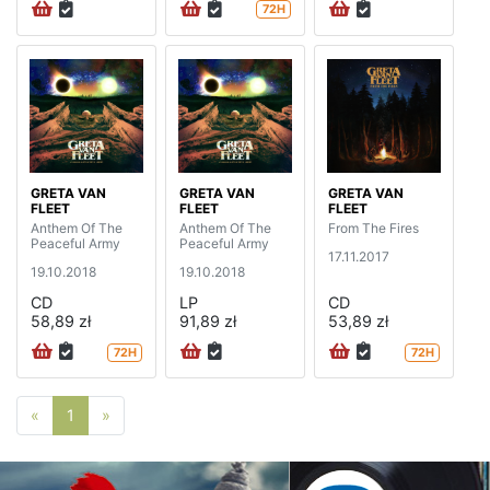
72H
GRETA VAN
GRETA VAN
GRETA VAN
FLEET
FLEET
FLEET
Anthem Of The
Anthem Of The
From The Fires
Peaceful Army
Peaceful Army
17.11.2017
19.10.2018
19.10.2018
CD
LP
CD
58,89 zł
91,89 zł
53,89 zł
72H
72H
Poprzednia strona
Następna strona
«
1
»