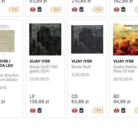
 zł
63,89 zł
210,89 zł
182,89 zł
72H
72H
72H
IYER /
VIJAY IYER
VIJAY IYER
VIJAY IYER
DA LEO
Break Stuff (180
Break Stuff
Radhe Radhe:
gram) (2LP)
Rites Of Holi
3.02.2015
ic Rhythm
12.05.2015
28.10.2014
ach Stroke
2016
LP
CD
BD
 zł
139,89 zł
63,89 zł
94,89 zł
72H
na