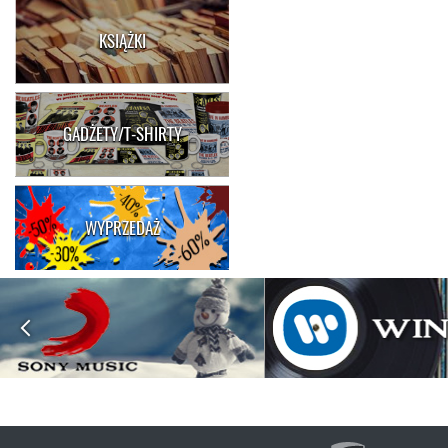
KSIĄŻKI
GADŻETY/T-SHIRTY
WYPRZEDAŻ