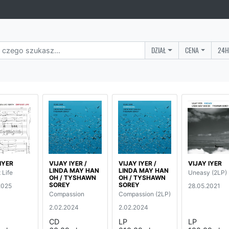
DZIAŁ
CENA
24H
IYER
VIJAY IYER /
VIJAY IYER /
VIJAY IYER
LINDA MAY HAN
LINDA MAY HAN
 Life
Uneasy (2LP)
OH / TYSHAWN
OH / TYSHAWN
SOREY
SOREY
2025
28.05.2021
Compassion
Compassion (2LP)
2.02.2024
2.02.2024
CD
LP
LP