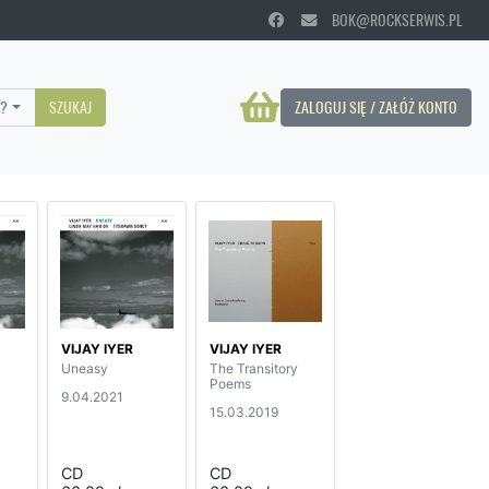
BOK@ROCKSERWIS.PL
?
SZUKAJ
ZALOGUJ SIĘ / ZAŁÓŻ KONTO
VIJAY IYER
VIJAY IYER
Uneasy
The Transitory
Poems
9.04.2021
15.03.2019
CD
CD