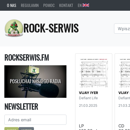
O NAS
REGULAMIN
POMOC
KONTAKT
EN
ROCK-SERWIS
ROCKSERWIS.FM
POSŁUCHAJ NASZEGO RADIA
VIJAY IYER
VIJAY 
Defiant Life
Defiant
NEWSLETTER
21.03.2025
21.03.
LP
CD