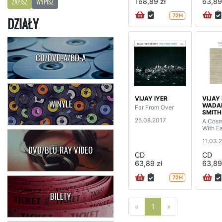
168,89 zł
63,89
ZAPISZ
WYPISZ
72H
DZIAŁY
CD/DVD-A/BD-A
VIJAY IYER
VIJAY 
WINYLE
WADA
Far From Over
SMITH
25.08.2017
A Cosm
With E
11.03.
DVD/BLU-RAY VIDEO
CD
CD
63,89 zł
63,89
72H
BILETY
Poprzednia strona
Następna stro
«
1
»