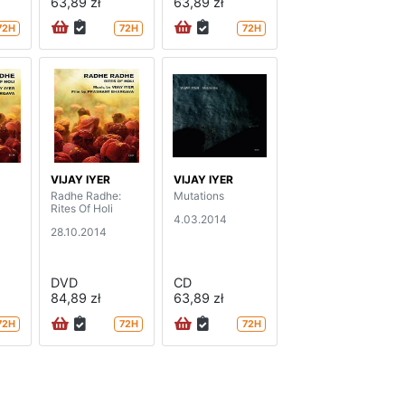
63,89 zł
63,89 zł
72H
72H
72H
VIJAY IYER
VIJAY IYER
Radhe Radhe:
Mutations
Rites Of Holi
4.03.2014
28.10.2014
DVD
CD
84,89 zł
63,89 zł
72H
72H
72H