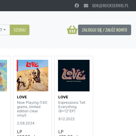
BOK@ROCKSERWIS.PL
?
SZUKAJ
ZALOGUJ SIĘ / ZAŁÓŻ KONTO
LOVE
LOVE
Now Playing (140
Expressions Tell
grams, limited
Everything
edition clear
(8x12”EP)
vinyl)
9.12.2022
2.08.2024
LP
LP