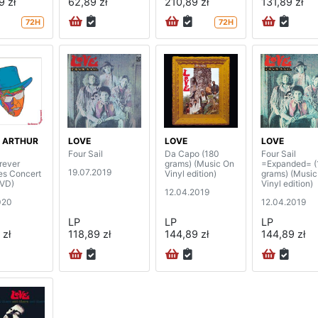
9 zł
62,89 zł
210,89 zł
131,89 zł
72H
72H
/ ARTHUR
LOVE
LOVE
LOVE
Four Sail
Da Capo (180
Four Sail
rever
grams) (Music On
=Expanded= (
19.07.2019
s Concert
Vinyl edition)
grams) (Music
VD)
Vinyl edition)
12.04.2019
020
12.04.2019
LP
LP
LP
 zł
118,89 zł
144,89 zł
144,89 zł