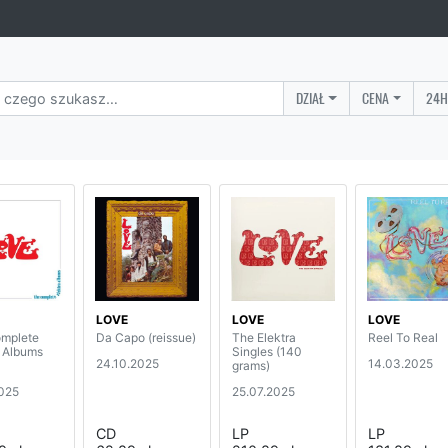
DZIAŁ
CENA
24H
LOVE
LOVE
LOVE
mplete
Da Capo (reissue)
The Elektra
Reel To Real
a Albums
Singles (140
24.10.2025
14.03.2025
grams)
2025
25.07.2025
CD
LP
LP