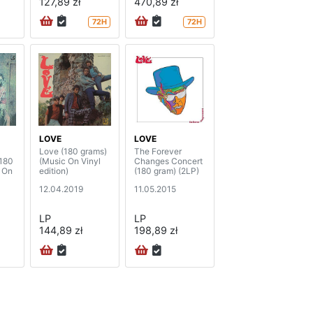
127,89 zł
470,89 zł
72H
72H
LOVE
LOVE
Love (180 grams)
The Forever
180
(Music On Vinyl
Changes Concert
 On
edition)
(180 gram) (2LP)
12.04.2019
11.05.2015
LP
LP
144,89 zł
198,89 zł