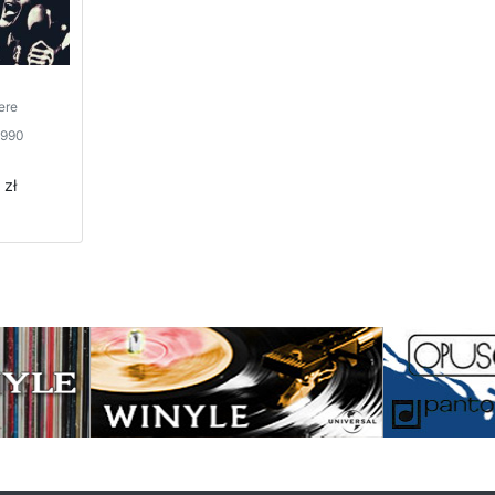
ere
1990
 zł
na