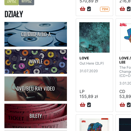
570,89 zł
216,8
ZAPISZ
WYPISZ
72H
DZIAŁY
CD/DVD-A/BD-A
LOVE
LOVE 
WINYLE
LEE
Out Here (2LP)
The Fo
31.07.2020
Change
(CD+D
3.01.2
DVD/BLU-RAY VIDEO
LP
CD
155,89 zł
53,89
BILETY