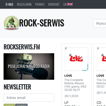
O NAS
REGULAMIN
POMOC
KONTAKT
EN
ROCK-SERWIS
ROCKSERWIS.FM
POSŁUCHAJ NASZEGO RADIA
LOVE
LOVE
The Complete
The Co
Elektra Albums
Elektr
NEWSLETTER
(140 grams, RSD
(5CD)
2025) (5LP)
28.11.
28.11.2025
LP
CD