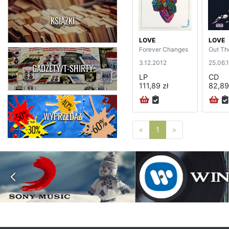
KSIĄŻKI
LOVE
LOVE
Forever Changes
Out Th
3.12.2012
25.06.
GADŻETY/T-SHIRTY
LP
CD
111,89 zł
82,89
WYPRZEDAŻ
Poprzednia strona
Następna stro
«
1
»