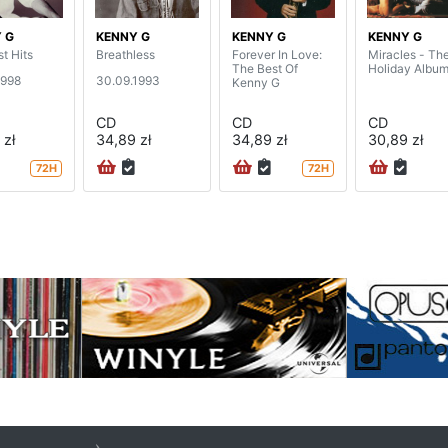
 G
KENNY G
KENNY G
KENNY G
t Hits
Breathless
Forever In Love:
Miracles - Th
The Best Of
Holiday Albu
1998
30.09.1993
Kenny G
CD
CD
CD
 zł
34,89 zł
34,89 zł
30,89 zł
72H
72H
na