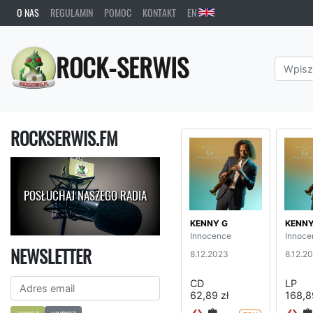
O NAS
REGULAMIN
POMOC
KONTAKT
EN
ROCK-SERWIS
ROCKSERWIS.FM
POSŁUCHAJ NASZEGO RADIA
KENNY G
KENNY
Innocence
Innoce
NEWSLETTER
8.12.2023
8.12.2
CD
LP
62,89 zł
168,8