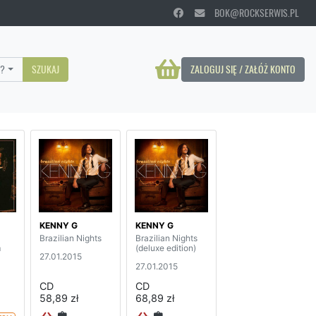
BOK@ROCKSERWIS.PL
?
SZUKAJ
ZALOGUJ SIĘ / ZAŁÓŻ KONTO
KENNY G
KENNY G
Brazilian Nights
Brazilian Nights
m
(deluxe edition)
27.01.2015
27.01.2015
CD
CD
58,89 zł
68,89 zł