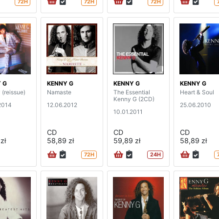
72H
72H
72H
 G
KENNY G
KENNY G
KENNY G
 (reissue)
Namaste
The Essential
Heart & Soul
Kenny G (2CD)
2014
12.06.2012
25.06.2010
10.01.2011
CD
CD
CD
zł
58,89 zł
59,89 zł
58,89 zł
72H
24H