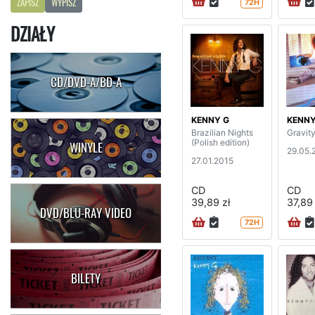
ZAPISZ
WYPISZ
72H
DZIAŁY
CD/DVD-A/BD-A
KENNY G
KENNY
Brazilian Nights
Gravity
(Polish edition)
WINYLE
29.05.
27.01.2015
CD
CD
39,89 zł
37,89 
DVD/BLU-RAY VIDEO
72H
BILETY