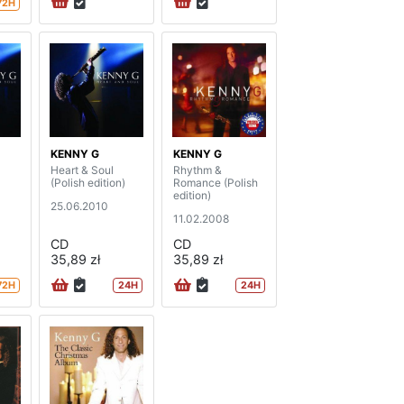
72H
KENNY G
KENNY G
Heart & Soul
Rhythm &
(Polish edition)
Romance (Polish
edition)
25.06.2010
11.02.2008
CD
CD
35,89 zł
35,89 zł
72H
24H
24H