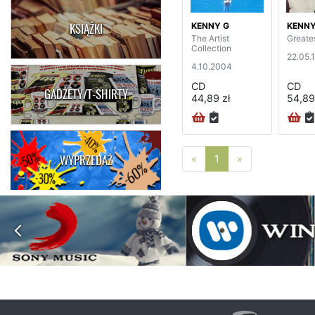
KENNY G
KENNY
KSIĄŻKI
The Artist
Greates
Collection
22.05.
4.10.2004
CD
CD
GADŻETY/T-SHIRTY
44,89 zł
54,89
WYPRZEDAŻ
Poprzednia strona
Następna stro
«
1
»