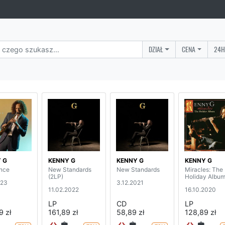
DZIAŁ
CENA
24H
 G
KENNY G
KENNY G
KENNY G
nce
New Standards
New Standards
Miracles: The
(2LP)
Holiday Albu
023
3.12.2021
11.02.2022
16.10.2020
LP
CD
LP
9 zł
161,89 zł
58,89 zł
128,89 zł