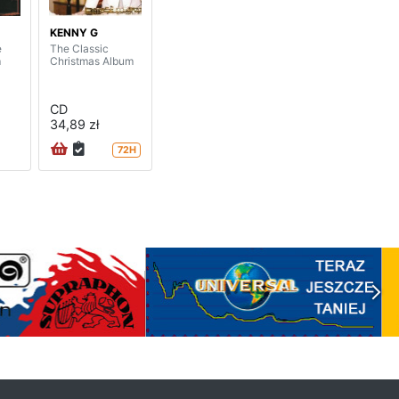
KENNY G
e
The Classic
m
Christmas Album
CD
34,89 zł
72H