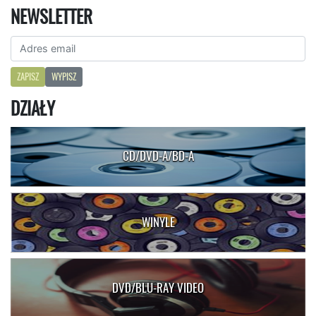
NEWSLETTER
ZAPISZ
WYPISZ
DZIAŁY
CD/DVD-A/BD-A
WINYLE
DVD/BLU-RAY VIDEO