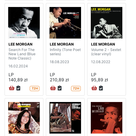
LEE MORGAN
LEE MORGAN
LEE MORGAN
Search For The
Infinity (Tone Poet
Volume 2 - Sextet
New Land (Blue
series)
(clear vinyl)
Note Classic)
18.08.2023
12.08.2022
16.02.2024
LP
LP
LP
140,89 zł
210,89 zł
95,89 zł
72H
72H