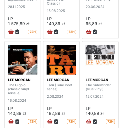
Classic)
28.11.2025
20.09.2024
15.08.2025
LP
LP
LP
1 575,89 zł
140,89 zł
95,89 zł
72H
72H
LEE MORGAN
LEE MORGAN
LEE MORGAN
The Gigolo
Taru (Tone Poet
The Sidewinder
(classic vinyl
series)
(blue vinyl)
reissue)
2.08.2024
12.07.2024
16.08.2024
LP
LP
LP
140,89 zł
182,89 zł
140,89 zł
72H
72H
72H