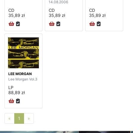
14.08.2006
CD
CD
CD
35,89 zł
35,89 zł
35,89 zł
LEE MORGAN
Lee Morgan Vol.3
LP
88,89 zł
Poprzednia strona
Następna strona
«
1
»