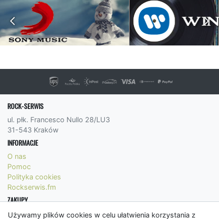
ROCK-SERWIS
ul. płk. Francesco Nullo 28/LU3
31-543 Kraków
INFORMACJE
O nas
Pomoc
Polityka cookies
Rockserwis.fm
ZAKUPY
Formy płatności
Używamy plików cookies w celu ułatwienia korzystania z