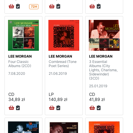
72H
LEE MORGAN
LEE MORGAN
LEE MORGAN
Four Classic
Cornbread (Tone
3 Essential
Albums (2CD)
Poet Series)
Albums (City
Lights, Charisma,
7.08.2020
21.06.2019
Sidewinder)
(3CD)
25.01.2019
CD
LP
CD
34,89 zł
140,89 zł
41,89 zł