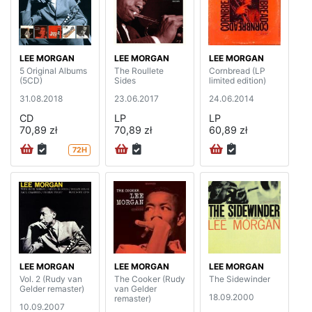
LEE MORGAN
LEE MORGAN
LEE MORGAN
5 Original Albums
The Roullete
Cornbread (LP
(5CD)
Sides
limited edition)
31.08.2018
23.06.2017
24.06.2014
CD
LP
LP
70,89 zł
70,89 zł
60,89 zł
72H
LEE MORGAN
LEE MORGAN
LEE MORGAN
Vol. 2 (Rudy van
The Cooker (Rudy
The Sidewinder
Gelder remaster)
van Gelder
18.09.2000
remaster)
10.09.2007