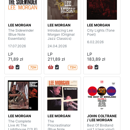
LEE MORGAN
LEE MORGAN
LEE MORGAN
The Sidewinder
Introducing Lee
City Lights (Tone
(Blue Note
Morgan (Original
Poet)
Essentials)
Jazz Classics)
6.02.2026
17.07.2026
24.04.2026
LP
LP
LP
71,89 zł
211,89 zł
183,89 zł
72H
72H
LEE MORGAN
LEE MORGAN
JOHN COLTRANE
/ LEE MORGAN
The Complete
The
Live At The
Procrastinator
Best Of Birdland
Lighthouse (12LP)
(Blue Note
vol.1 (clear vinyl)