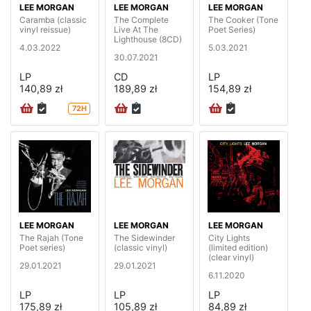
LEE MORGAN
LEE MORGAN
LEE MORGAN
Caramba (classic
The Complete
The Cooker (Tone
vinyl reissue)
Live At The
Poet Series)
Lighthouse (8CD)
4.03.2022
5.03.2021
30.07.2021
LP
CD
LP
140,89 zł
189,89 zł
154,89 zł
72H
LEE MORGAN
LEE MORGAN
LEE MORGAN
The Rajah (Tone
The Sidewinder
City Lights
Poet series)
(classic vinyl)
(limited edition)
(clear vinyl)
29.01.2021
29.01.2021
6.11.2020
LP
LP
LP
175,89 zł
105,89 zł
84,89 zł