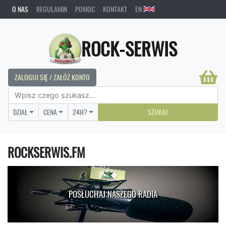
O NAS
REGULAMIN
POMOC
KONTAKT
EN
ROCK-SERWIS
ZALOGUJ SIĘ / ZAŁÓŻ KONTO
DZIAŁ
CENA
24H?
SZUKAJ
ROCKSERWIS.FM
POSŁUCHAJ NASZEGO RADIA