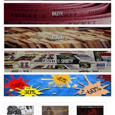
BILETY
KSIĄŻKI
GADŻETY/T-SHIRTY
WYPRZEDAŻ