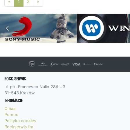
Poprzednia strona
Następna strona
«
1
2
»
ROCK-SERWIS
ul. płk. Francesco Nullo 28/LU3
31-543 Kraków
INFORMACJE
O nas
Pomoc
Polityka cookies
Rockserwis.fm