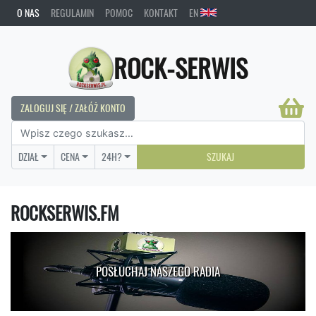
O NAS
REGULAMIN
POMOC
KONTAKT
EN
ROCK-SERWIS
ZALOGUJ SIĘ / ZAŁÓŻ KONTO
DZIAŁ
CENA
24H?
SZUKAJ
ROCKSERWIS.FM
POSŁUCHAJ NASZEGO RADIA