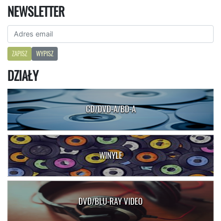
NEWSLETTER
ZAPISZ
WYPISZ
DZIAŁY
CD/DVD-A/BD-A
WINYLE
DVD/BLU-RAY VIDEO