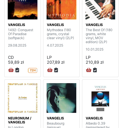
VANGELIS
VANGELIS
VANGELIS
1492: Conquest
Mythodea (180
The Best Of (180
Of Paradise
grams, crystal
grams, white
(softpack)
clear vinyl) (2LP)
vinyl, MOV
edition) (2LP)
29.08.2025
4.07.2025
10.01.2025
CD
LP
LP
59,89 zł
207,89 zł
210,89 zł
72H
NEURONIUM /
VANGELIS
VANGELIS
VANGELIS
Beaubourg
Albedo 0.39
In London
(reissue)
(remastered by