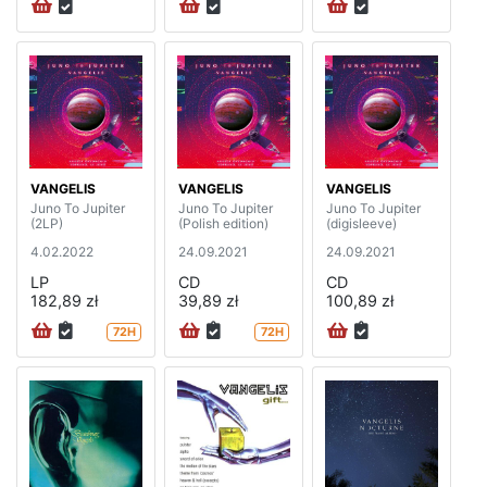
VANGELIS
VANGELIS
VANGELIS
Juno To Jupiter
Juno To Jupiter
Juno To Jupiter
(2LP)
(Polish edition)
(digisleeve)
4.02.2022
24.09.2021
24.09.2021
LP
CD
CD
182,89 zł
39,89 zł
100,89 zł
72H
72H