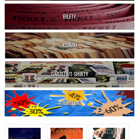
BILETY
KSIĄŻKI
GADŻETY/T-SHIRTY
WYPRZEDAŻ