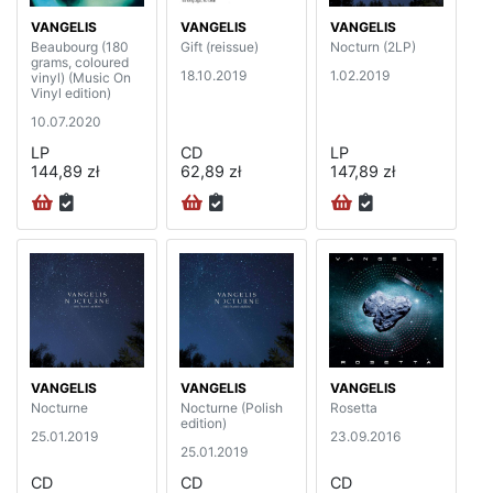
VANGELIS
VANGELIS
VANGELIS
Beaubourg (180
Gift (reissue)
Nocturn (2LP)
grams, coloured
18.10.2019
1.02.2019
vinyl) (Music On
Vinyl edition)
10.07.2020
LP
CD
LP
144,89 zł
62,89 zł
147,89 zł
VANGELIS
VANGELIS
VANGELIS
Nocturne
Nocturne (Polish
Rosetta
edition)
25.01.2019
23.09.2016
25.01.2019
CD
CD
CD