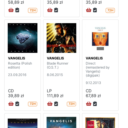
58,89 zł
35,89 zł
35,89 zł
72H
72H
VANGELIS
VANGELIS
VANGELIS
Rosetta (Polish
Blade Runner
Direct
edition)
(O.S.T.)
(remastered by
Vangelis)
23.09.2016
8.06.2015
(digipak)
9.12.2013
CD
LP
CD
39,89 zł
111,89 zł
67,89 zł
72H
72H