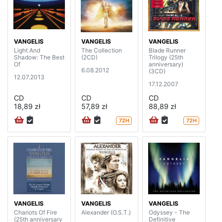
VANGELIS
VANGELIS
VANGELIS
Light And
The Collection
Blade Runner
Shadow: The Best
(2CD)
Trilogy (25th
Of
anniversary)
6.08.2012
(3CD)
12.07.2013
17.12.2007
CD
CD
CD
18,89 zł
57,89 zł
88,89 zł
72H
72H
VANGELIS
VANGELIS
VANGELIS
Chariots Of Fire
Alexander (O.S.T.)
Odyssey - The
(25th anniversary
Definitive