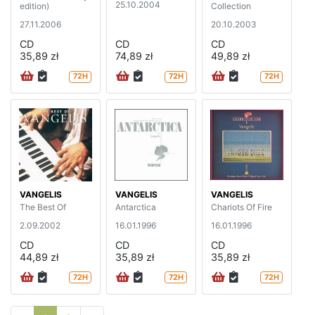
25.10.2004
edition)
Collection
27.11.2006
20.10.2003
CD
CD
CD
35,89 zł
74,89 zł
49,89 zł
72H
72H
72H
VANGELIS
VANGELIS
VANGELIS
The Best Of
Antarctica
Chariots Of Fire
2.09.2002
16.01.1996
16.01.1996
CD
CD
CD
44,89 zł
35,89 zł
35,89 zł
72H
72H
72H