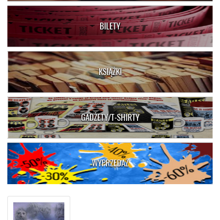
BILETY
KSIĄŻKI
GADŻETY/T-SHIRTY
WYPRZEDAŻ