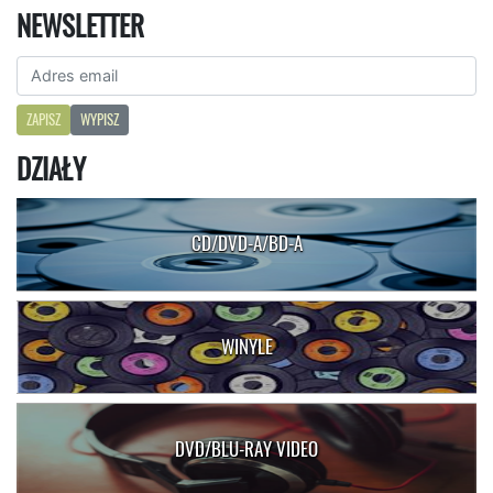
NEWSLETTER
ZAPISZ
WYPISZ
DZIAŁY
CD/DVD-A/BD-A
WINYLE
DVD/BLU-RAY VIDEO