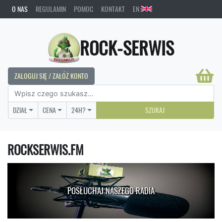
O NAS
REGULAMIN
POMOC
KONTAKT
EN
ROCK-SERWIS
ZALOGUJ SIĘ / ZAŁÓŻ KONTO
DZIAŁ
CENA
24H?
SZUKAJ
ROCKSERWIS.FM
POSŁUCHAJ NASZEGO RADIA