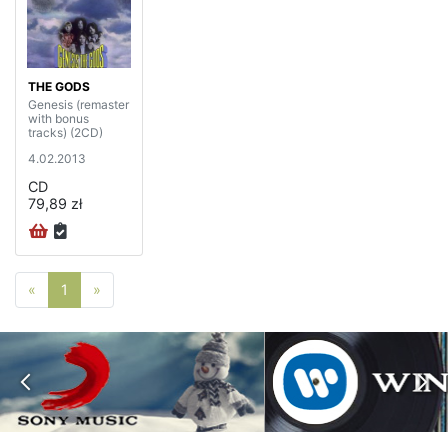
THE GODS
Genesis (remaster
with bonus
tracks) (2CD)
4.02.2013
CD
79,89 zł
Poprzednia strona
Następna strona
«
1
»