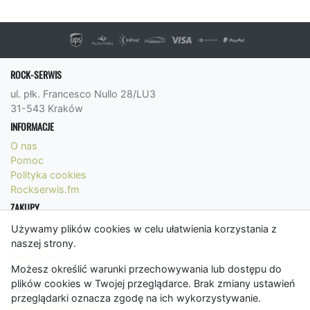
ROCK-SERWIS
ul. płk. Francesco Nullo 28/LU3
31-543 Kraków
INFORMACJE
O nas
Pomoc
Polityka cookies
Rockserwis.fm
ZAKUPY
Formy płatności
Używamy plików cookies w celu ułatwienia korzystania z
Koszty wysyłki
naszej strony.
Panel Klienta
Możesz określić warunki przechowywania lub dostępu do
Regulamin
plików cookies w Twojej przeglądarce. Brak zmiany ustawień
KONTAKT
przeglądarki oznacza zgodę na ich wykorzystywanie.
bok@rockserwis.pl