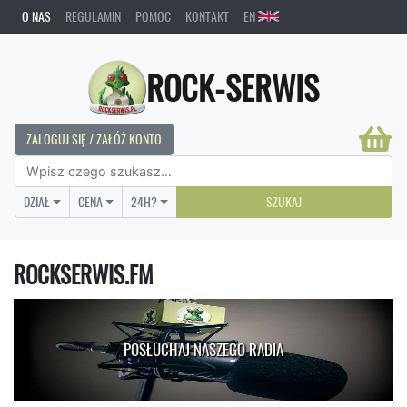
O NAS
REGULAMIN
POMOC
KONTAKT
EN
ROCK-SERWIS
ZALOGUJ SIĘ / ZAŁÓŻ KONTO
DZIAŁ
CENA
24H?
SZUKAJ
ROCKSERWIS.FM
POSŁUCHAJ NASZEGO RADIA