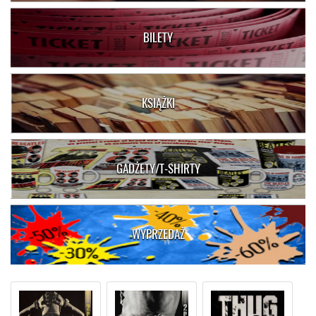
BILETY
KSIĄŻKI
GADŻETY/T-SHIRTY
WYPRZEDAŻ