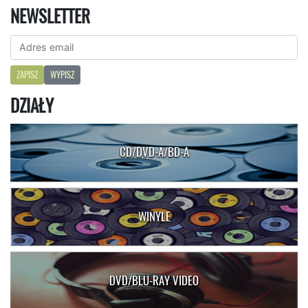
NEWSLETTER
ZAPISZ
WYPISZ
DZIAŁY
CD/DVD-A/BD-A
WINYLE
DVD/BLU-RAY VIDEO