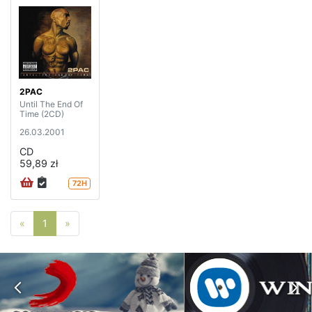
2PAC
Until The End Of
Time (2CD)
26.03.2001
CD
59,89 zł
72H
Poprzednia strona
Następna strona
«
1
»