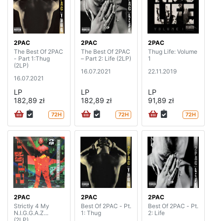
2PAC
2PAC
2PAC
The Best Of 2PAC
The Best Of 2PAC
Thug Life: Volume
- Part 1:Thug
– Part 2: Life (2LP)
1
(2LP)
16.07.2021
22.11.2019
16.07.2021
LP
LP
LP
182,89 zł
182,89 zł
91,89 zł
72H
72H
72H
2PAC
2PAC
2PAC
Strictly 4 My
Best Of 2PAC - Pt.
Best Of 2PAC - Pt.
N.I.G.G.A.Z...
1: Thug
2: Life
(2LP)