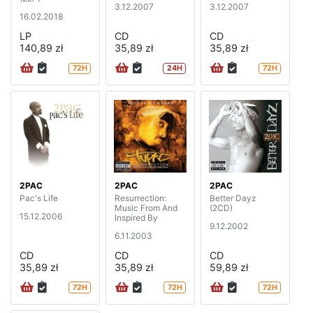
3.12.2007
3.12.2007
16.02.2018
LP
CD
CD
140,89 zł
35,89 zł
35,89 zł
72H
24H
72H
2PAC
2PAC
2PAC
Pac's Life
Resurrection:
Better Dayz
Music From And
(2CD)
15.12.2006
Inspired By
9.12.2002
6.11.2003
CD
CD
CD
35,89 zł
35,89 zł
59,89 zł
72H
72H
72H