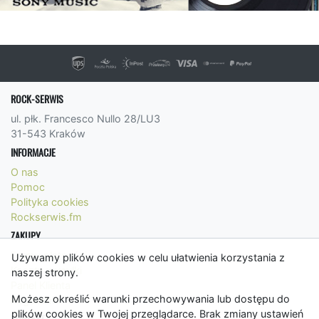
ROCK-SERWIS
ul. płk. Francesco Nullo 28/LU3
31-543 Kraków
INFORMACJE
O nas
Pomoc
Polityka cookies
Rockserwis.fm
ZAKUPY
Formy płatności
Używamy plików cookies w celu ułatwienia korzystania z
Koszty wysyłki
naszej strony.
Panel Klienta
Możesz określić warunki przechowywania lub dostępu do
Regulamin
plików cookies w Twojej przeglądarce. Brak zmiany ustawień