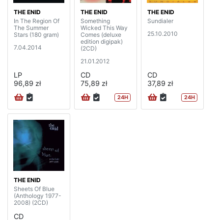
THE ENID
THE ENID
THE ENID
In The Region Of
Something
Sundialer
The Summer
Wicked This Way
25.10.2010
Stars (180 gram)
Comes (deluxe
edition digipak)
7.04.2014
(2CD)
21.01.2012
LP
CD
CD
96,89 zł
75,89 zł
37,89 zł
24H
24H
THE ENID
Sheets Of Blue
(Anthology 1977-
2008) (2CD)
CD