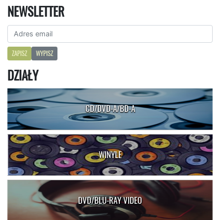
NEWSLETTER
ZAPISZ
WYPISZ
DZIAŁY
CD/DVD-A/BD-A
WINYLE
DVD/BLU-RAY VIDEO