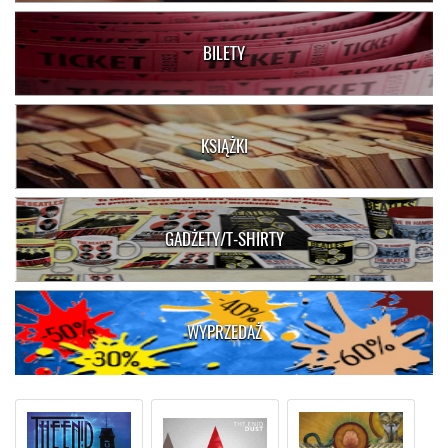
BILETY
KSIĄŻKI
GADŻETY/T-SHIRTY
WYPRZEDAŻ