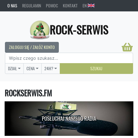
O NAS
REGULAMIN
POMOC
KONTAKT
EN
ROCK-SERWIS
ZALOGUJ SIĘ / ZAŁÓŻ KONTO
DZIAŁ
CENA
24H?
SZUKAJ
ROCKSERWIS.FM
POSŁUCHAJ NASZEGO RADIA