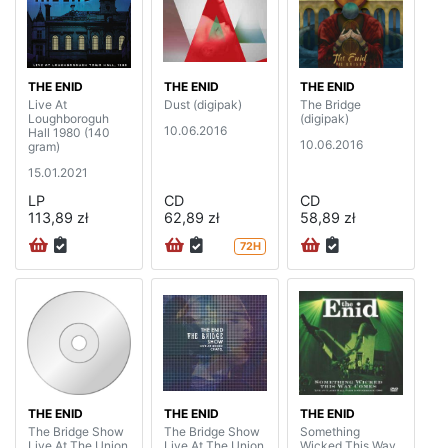
THE ENID
THE ENID
THE ENID
Live At
Dust (digipak)
The Bridge
Loughboroguh
(digipak)
10.06.2016
Hall 1980 (140
10.06.2016
gram)
15.01.2021
LP
CD
CD
113,89 zł
62,89 zł
58,89 zł
72H
THE ENID
THE ENID
THE ENID
The Bridge Show
The Bridge Show
Something
Live At The Union
Live At The Union
Wicked This Way