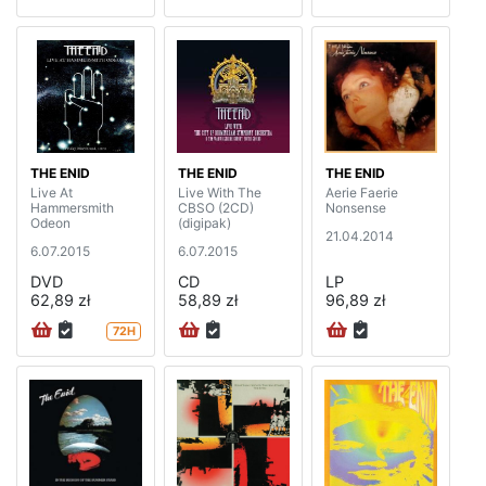
THE ENID
THE ENID
THE ENID
Live At
Live With The
Aerie Faerie
Hammersmith
CBSO (2CD)
Nonsense
Odeon
(digipak)
21.04.2014
6.07.2015
6.07.2015
DVD
CD
LP
62,89 zł
58,89 zł
96,89 zł
72H