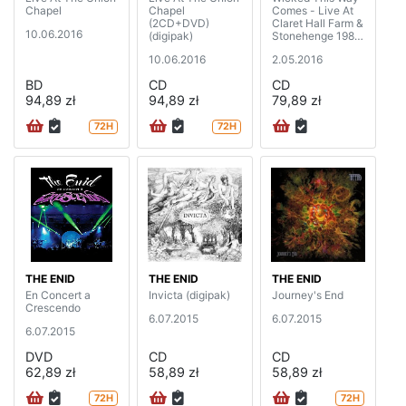
Chapel
Chapel
Comes - Live At
(2CD+DVD)
Claret Hall Farm &
10.06.2016
(digipak)
Stonehenge 1984
(2CD+DVD)
10.06.2016
2.05.2016
BD
CD
CD
94,89 zł
94,89 zł
79,89 zł
72H
72H
THE ENID
THE ENID
THE ENID
En Concert a
Invicta (digipak)
Journey's End
Crescendo
6.07.2015
6.07.2015
6.07.2015
DVD
CD
CD
62,89 zł
58,89 zł
58,89 zł
72H
72H